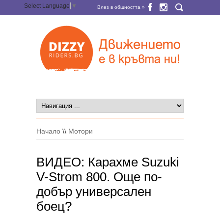
Select Language
▼
Влез в общността »
Начало
\\
Мотори
ВИДЕО: Карахме Suzuki
V-Strom 800. Още по-
добър универсален
боец?