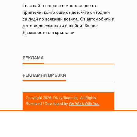
Този сайт се прави с много сърце от
приятели, които още от детските си години
са луди по всякакви возила. От автомобили и
мотори до самолети и шейни. За нас
Движението е в кръвта ни.
РЕКЛАМА
РЕКЛАМНИ ВРЪЗКИ
Copyright 2026. DizzyRiders.bg. All Rights
Reserved / Developed by
We Work With You