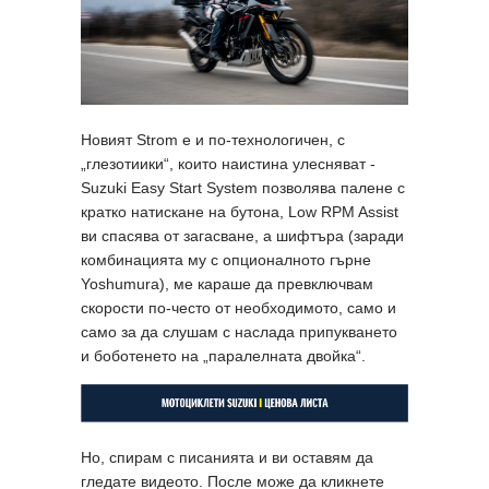
Новият Strom е и по-технологичен, с
„глезотиики“, които наистина улесняват -
Suzuki Easy Start System позволява палене с
кратко натискане на бутона, Low RPM Assist
ви спасява от загасване, а шифтъра (заради
комбинацията му с опционалното гърне
Yoshumura), ме караше да превключвам
скорости по-често от необходимото, само и
само за да слушам с наслада припукването
и боботенето на „паралелната двойка“.
Но, спирам с писанията и ви оставям да
гледате видеото. После може да кликнете