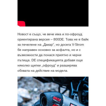
Новост е също, че вече има и по-офроуд
ориентирана версия – 800DE. Това не е байк
за печелене на „Дакар“, но досега V-Strom
бе направен основно за асфалта, но и с
възможности да понася приятно и черни
пътища. DE спецификацията добавя още
няколко щипки „офроуд“ и разширява
обхвата на действие на модела.