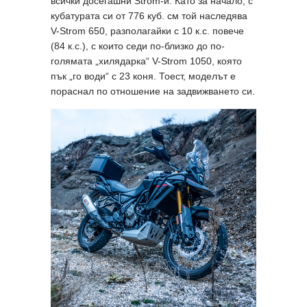
всички досегашни Strom-и. Като за начало, с
кубатурата си от 776 куб. см той наследява
V-Strom 650, разполагайки с 10 к.с. повече
(84 к.с.), с които седи по-близко до по-
голямата „хилядарка“ V-Strom 1050, която
пък „го води“ с 23 коня. Тоест, моделът е
пораснал по отношение на задвижването си.