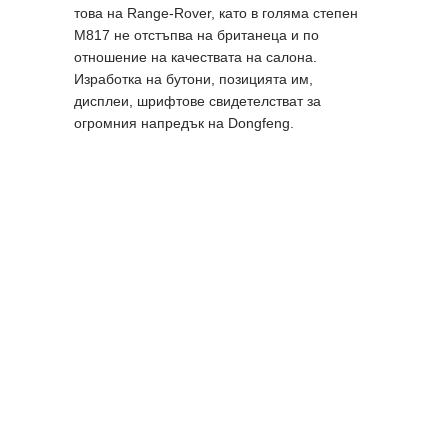
това на Range-Rover, като в голяма степен
M817 не отстъпва на британеца и по
отношение на качествата на салона.
Изработка на бутони, позицията им,
дисплеи, шрифтове свидетелстват за
огромния напредък на Dongfeng.