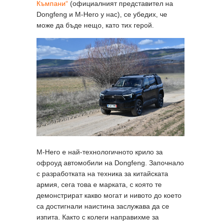
Къмпани“
(официалният представител на
Dongfeng и M-Hero у нас), се убедих, че
може да бъде нещо, като тих герой.
M-Hero e най-технологичното крило за
офроуд автомобили на Dongfeng. Започнало
с разработката на техника за китайската
армия, сега това е марката, с която те
демонстрират какво могат и нивото до което
са достигнали наистина заслужава да се
изпита. Както с колеги направихме за