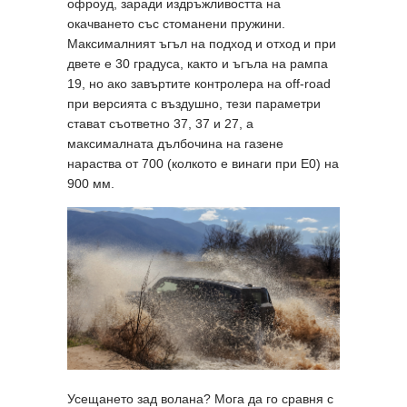
офроуд, заради издръжливостта на
окачването със стоманени пружини.
Максималният ъгъл на подход и отход и при
двете е 30 градуса, както и ъгъла на рампа
19, но ако завъртите контролера на off-road
при версията с въздушно, тези параметри
стават съответно 37, 37 и 27, а
максималната дълбочина на газене
нараства от 700 (колкото е винаги при E0) на
900 мм.
Усещането зад волана? Мога да го сравня с