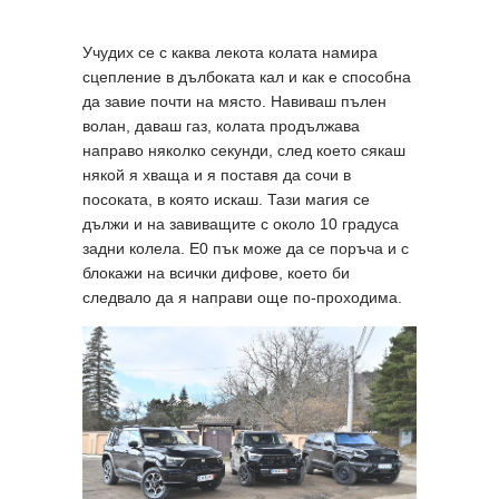
Учудих се с каква лекота колата намира
сцепление в дълбоката кал и как е способна
да завие почти на място. Навиваш пълен
волан, даваш газ, колата продължава
направо няколко секунди, след което сякаш
някой я хваща и я поставя да сочи в
посоката, в която искаш. Тази магия се
дължи и на завиващите с около 10 градуса
задни колела. E0 пък може да се поръча и с
блокажи на всички дифове, което би
следвало да я направи още по-проходима.