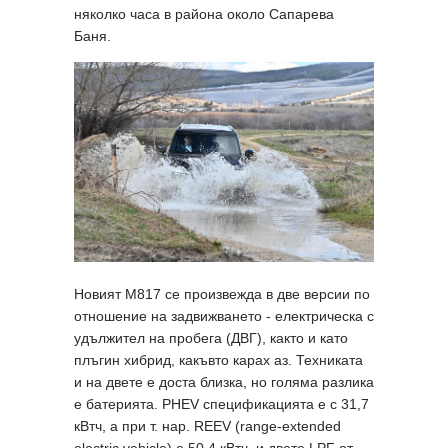
няколко часа в района около Сапарева
Баня.
Новият M817 се произвежда в две версии по
отношение на задвижването - електрическа с
удължител на пробега (ДВГ), както и като
плъгин хибрид, какъвто карах аз. Техниката
и на двете е доста близка, но голяма разлика
е батерията. PHEV спецификацията е с 31,7
кВтч, а при т. нар. REEV (range-extended
electric vehicle) е 50,4 кВтч, и двете LPF от