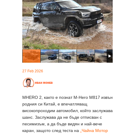
27 Feb 2026
MHERO 2, както е познат M-Hero М817 извън
родния си Китай, е впечатляващ
високопроходим автомобил, който заслужава
шанс. Заслужава да не бъде отписван с
песимизъм, а да бъде видян и най-вече
каран, защото след теста на
„Чайна Мотор