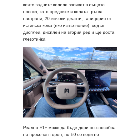
която задните колела завиват в същата
посока, като предните и колата тръгва
настрани, 20-инчови джанти, тапицерия от
истинска кожа (яко изпълнение), хедъп
дисплеи, дисплей на втория ред и ще доста
глезотийки.
Реално E1+ може да бъде дори по-способна
по пресечен терен, но E0 се води по-