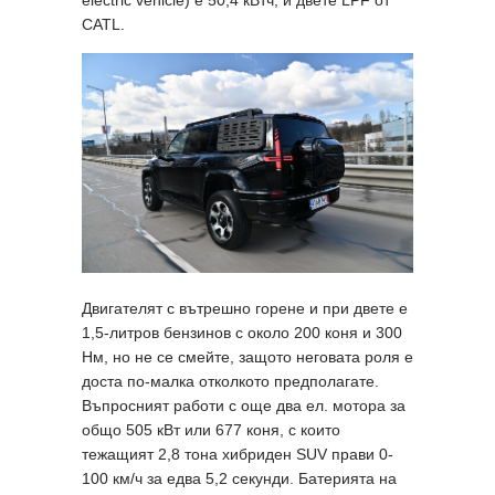
CATL.
Двигателят с вътрешно горене и при двете е
1,5-литров бензинов с около 200 коня и 300
Нм, но не се смейте, защото неговата роля е
доста по-малка отколкото предполагате.
Въпросният работи с още два ел. мотора за
общо 505 кВт или 677 коня, с които
тежащият 2,8 тона хибриден SUV прави 0-
100 км/ч за едва 5,2 секунди. Батерията на