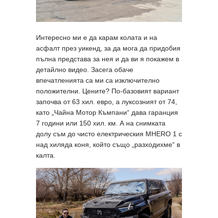
Интересно ми е да карам колата и на
асфалт през уикенд, за да мога да придобия
пълна представа за нея и да ви я покажем в
детайлно видео. Засега обаче
впечатленията са ми са изключително
положителни. Цените? По-базовият вариант
започва от 63 хил. евро, а луксозният от 74,
като „Чайна Мотор Къмпани“ дава гаранция
7 години или 150 хил. км. А на снимката
долу съм до чисто електрическия MHERO 1 с
над хиляда коня, който също „разходихме“ в
калта.