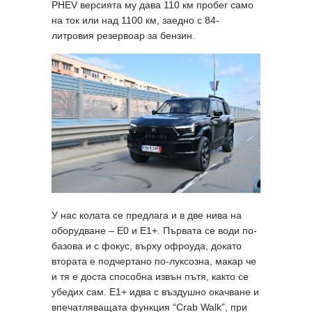
PHEV версията му дава 110 км пробег само
на ток или над 1100 км, заедно с 84-
литровия резервоар за бензин.
У нас колата се предлага и в две нива на
оборудване – Е0 и E1+. Първата се води по-
базова и с фокус, върху офроуда, докато
втората е подчертано по-луксозна, макар че
и тя е доста способна извън пътя, както се
убедих сам. Е1+ идва с въздушно окачване и
впечатляващата функция “Crab Walk”, при