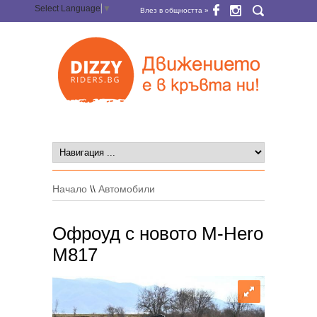
Select Language
▼
Влез в общността »
Начало
\\
Автомобили
Офроуд с новото M-Hero
М817