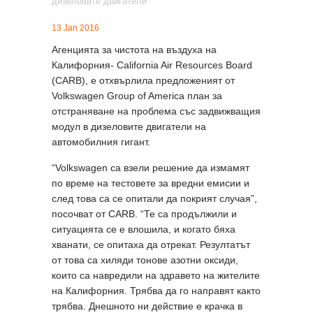
13 Jan 2016
Агенцията за чистота на въздуха на
Калифорния- California Air Resources Board
(CARB), е отхвърлила предложеният от
Volkswagen Group of America план за
отстраняване на проблема със задвижващия
модул в дизеловите двигатели на
автомобилния гигант.
“Volkswagen са взели решение да измамят
по време на тестовете за вредни емисии и
след това са се опитали да покрият случая”,
посочват от CARB. “Те са продължили и
ситуацията се е влошила, и когато бяха
хванати, се опитаха да отрекат. Резултатът
от това са хиляди тонове азотни оксиди,
които са навредили на здравето на жителите
на Калифорния. Трябва да го направят както
трябва. Днешното ни действие е крачка в