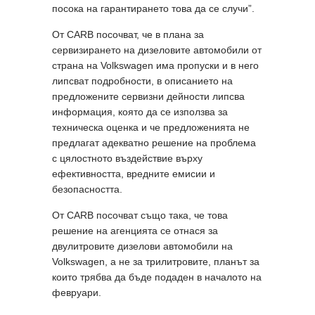
посока на гарантирането това да се случи”.
От CARB посочват, че в плана за
сервизирането на дизеловите автомобили от
страна на Volkswagen има пропуски и в него
липсват подробности, в описанието на
предложените сервизни дейности липсва
информация, която да се използва за
техническа оценка и че предложенията не
предлагат адекватно решение на проблема
с цялостното въздействие върху
ефективността, вредните емисии и
безопасността.
От CARB посочват също така, че това
решение на агенцията се отнася за
двулитровите дизелови автомобили на
Volkswagen, а не за трилитровите, планът за
които трябва да бъде подаден в началото на
февруари.