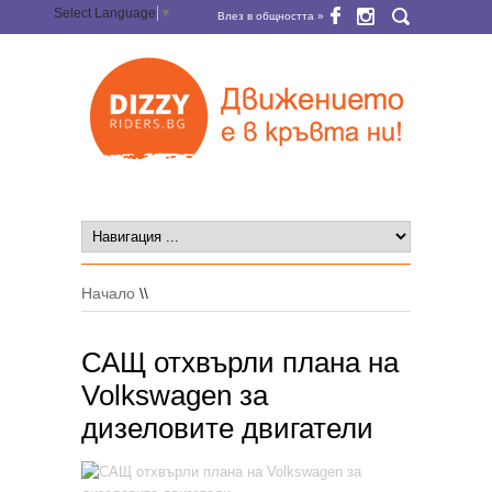
Select Language
▼
Влез в общността »
Начало
\\
САЩ отхвърли плана на
Volkswagen за
дизеловите двигатели