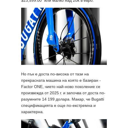
$23,599.00” или малко над 20k в евро.
Но пък е доста по-висока от тази на
прекрасната машина на която е базиран -
Factor ONE, чието най-ново поколение се
произвежда от 2025 г. и започва от доста по-
разумните 14 199 долара. Макар, че Bugatti
спецификацията е още по-екстремна и
характерна.