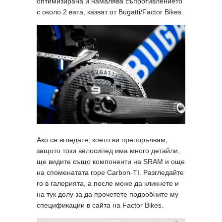
оптимизирана и намалява съпротивлението
с около 2 вата, казват от Bugatti/Factor Bikes.
Ако се вгледате, което ви препоръчвам,
защото този велосипед има много детайли,
ще видите също компоненти на SRAM и още
на споменатата горе Carbon-TI. Разгледайте
го в галерията, а после може да кликнете и
на тук долу за да прочетете подробните му
спецификации в сайта на Factor Bikes.