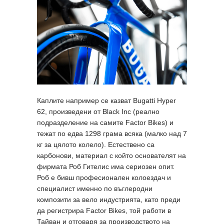
Каплите например се казват Bugatti Hyper
62, произведени от Black Inc (реално
подразделение на самите Factor Bikes) и
тежат по едва 1298 грама всяка (малко над 7
кг за цялото колело). Естествено са
карбонови, материал с който основателят на
фирмата Роб Гителис има сериозен опит.
Роб е бивш професионален колоездач и
специалист именно по въглеродни
композити за вело индустрията, като преди
да регистрира Factor Bikes, той работи в
Тайван и отговаря за производството на