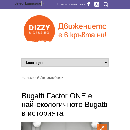
Select Language
▼
Влез в общността »
Начало
\\
Автомобили
Bugatti Factor ONE е
най-екологичното Bugatti
в историята