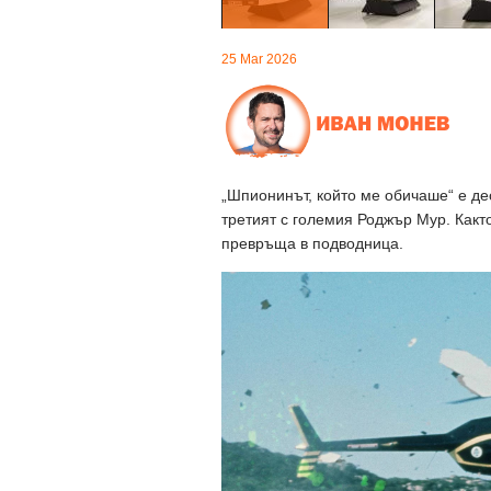
25 Mar 2026
„Шпионинът, който ме обичаше“ е де
третият с големия Роджър Мур. Както 
превръща в подводница.