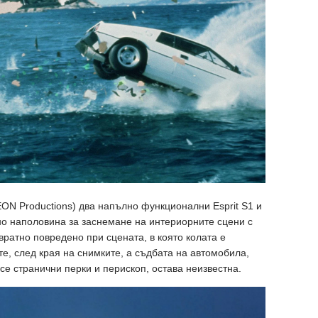
EON Productions) два напълно функционални Esprit S1 и
ано наполовина за заснемане на интериорните сцени с
вратно повредено при сцената, в която колата е
е, след края на снимките, а съдбата на автомобила,
се странични перки и перископ, остава неизвестна.