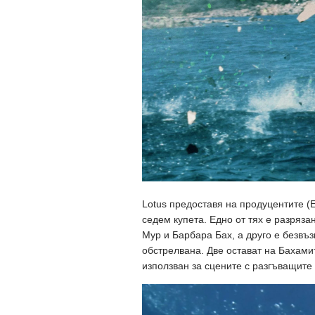
Lotus предоставя на продуцентите (
седем купета. Едно от тях е разряз
Мур и Барбара Бах, а друго е безвъз
обстрелвана. Две остават на Бахамит
използван за сцените с разгъващите 