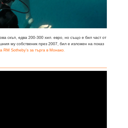
ова скъп, едва 200-300 хил. евро, но също е бил част от
шния му собственик през 2007, бил е изложен на показ
а RM Sotheby’s за търга в Монако.