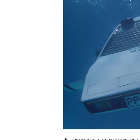
Друг екземпляр пък е дооборудван с