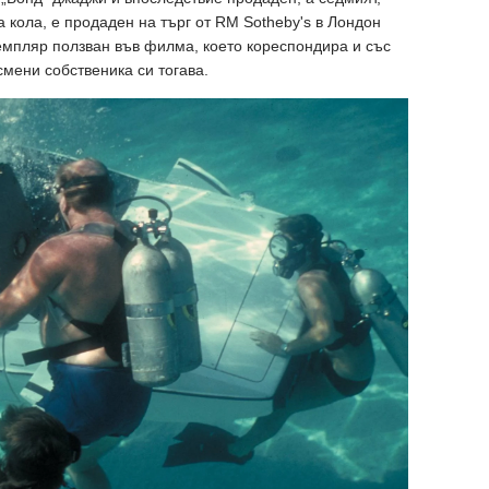
кола, е продаден на търг от RM Sotheby's в Лондон
земпляр ползван във филма, което кореспондира и със
смени собственика си тогава.