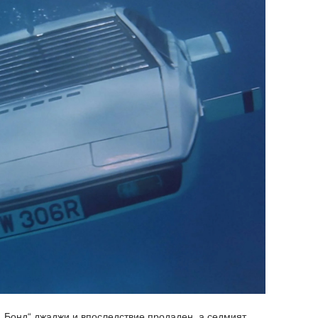
 „Бонд“ джаджи и впоследствие продаден, а седмият,