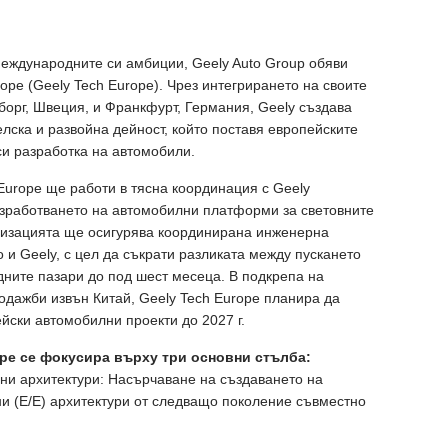
международните си амбиции, Geely Auto Group обяви
ope (Geely Tech Europe). Чрез интегрирането на своите
орг, Швеция, и Франкфурт, Германия, Geely създава
лска и развойна дейност, който поставя европейските
си разработка на автомобили.
 Europe ще работи в тясна координация с Geely
 разработването на автомобилни платформи за световните
низацията ще осигурява координирана инженерна
o и Geely, с цел да съкрати разликата между пускането
дните пазари до под шест месеца. В подкрепа на
одажби извън Китай, Geely Tech Europe планира да
йски автомобилни проекти до 2027 г.
ope се фокусира върху три основни стълба:
ни архитектури: Насърчаване на създаването на
и (E/E) архитектури от следващо поколение съвместно