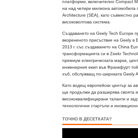
платформи, включително Compact Mod
на над четири милиона автомобила по
Architecture (SEA), като съвместно
високоволтова система.
Създаването на Geely Tech Europe п
вкорененото присъствие на Geely в 
2013 г. със създаването на China Eur
трансформацията си в Zeekr Technol
премиум електрическата марка, цент
инженерния екип във Франкфурт той
хъб, обслужващ по-широката Geely A
Като водещ европейски център за ав
ще продължи да разширява своята и
висококвалифицирани таланти и задъ
технологични стартъпи и иновационн
ТОЧНО В ДЕСЕТКАТА?