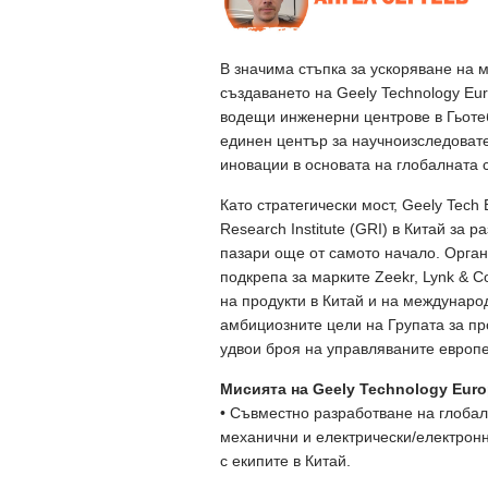
В значима стъпка за ускоряване на 
създаването на Geely Technology Eur
водещи инженерни центрове в Гьотеб
единен център за научноизследовате
иновации в основата на глобалната 
Като стратегически мост, Geely Tech
Research Institute (GRI) в Китай за
пазари още от самото начало. Орга
подкрепа за марките Zeekr, Lynk & C
на продукти в Китай и на междунаро
амбициозните цели на Групата за пр
удвои броя на управляваните европе
Мисията на Geely Technology Eur
• Съвместно разработване на глобал
механични и електрически/електронн
с екипите в Китай.