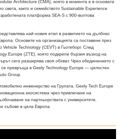
ular Architecture (CMA), която в момента е в основата
 света, както и семейството Sustainable Experience
 разработената платформа SEA-S с 900-волтова
редставлява най-новия етап в развитието на дълбоко
Европа. Основите на организацията са поставени през
o Vehicle Technology (CEVT) в Гьотеборг. След
ogy Europe (ZTE), която подкрепи бързия възход на
ърът сега разширява своя обхват. Чрез обединението с
 се превръща в Geely Technology Europe — цялостен
uto Group.
томобилно инженерство на Групата, Geely Tech Europe
новационна екосистема чрез привличане на
лбочаване на партньорствата с университети,
и хъбове в цяла Европа.