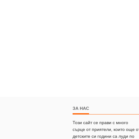
ЗА НАС
Този сайт се прави с много
сърце от приятели, които още о
детските си години са луди по