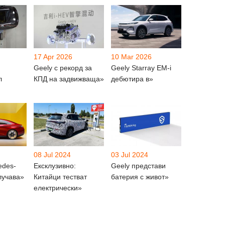
17 Apr 2026
10 Mar 2026
Geely с рекорд за
Geely Starray EM-i
л
КПД на задвижваща»
дебютира в»
08 Jul 2024
03 Jul 2024
edes-
Ексклузивно:
Geely представи
лучава»
Китайци тестват
батерия с живот»
електрически»