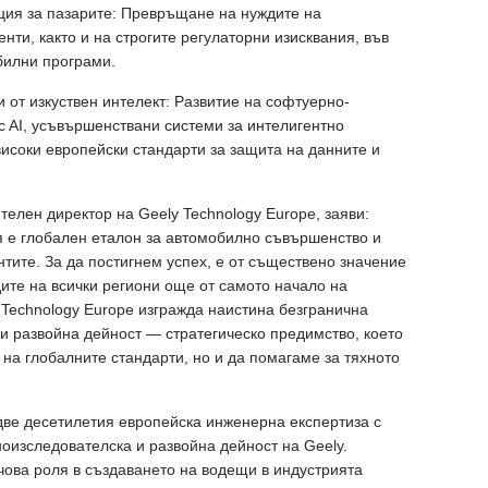
ция за пазарите: Превръщане на нуждите на
ти, както и на строгите регулаторни изисквания, във
билни програми.
 от изкуствен интелект: Развитие на софтуерно-
 AI, усъвършенствани системи за интелигентно
високи европейски стандарти за защита на данните и
елен директор на Geely Technology Europe, заяви:
тя е глобален еталон за автомобилно съвършенство и
нтите. За да постигнем успех, е от съществено значение
ите на всички региони още от самото начало на
 Technology Europe изгражда наистина безгранична
 и развойна дейност — стратегическо предимство, което
 на глобалните стандарти, но и да помагаме за тяхното
две десетилетия европейска инженерна експертиза с
оизследователска и развойна дейност на Geely.
чова роля в създаването на водещи в индустрията