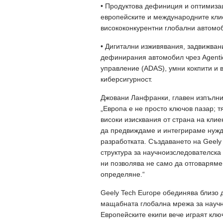
• Продуктова дефиниция и оптимиза
европейските и международните клиен
висококонкурентни глобални автомо
• Дигитални изживявания, задвижвани
дефинирания автомобил чрез Agentic
управление (ADAS), умни кокпити и 
киберсигурност.
Джовани Ланфранки, главен изпълнит
„Европа е не просто ключов пазар; 
високи изисквания от страна на клие
да предвиждаме и интегрираме нужд
разработката. Създаването на Geely
структура за научноизследователска
ни позволява не само да отговаряме
определяне.“
Geely Tech Europe обединява близо 
мащабната глобална мрежа за научн
Европейските екипи вече играят клю