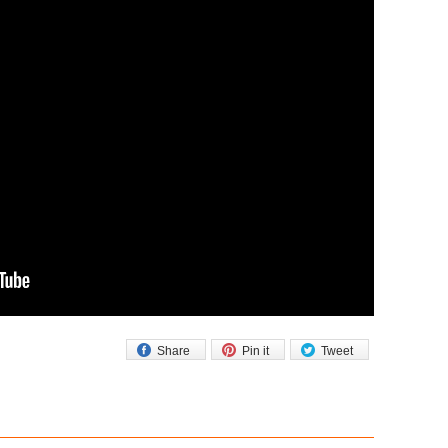
Share
Pin it
Tweet