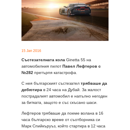
15 Jan 2016
Състезателната кола
Ginetta 55 на
автомобилния пилот
Павел Лефтеров с
№282
претърпя катастрофа.
С нея българският състезател
трябваше да
дебютира
в 24 часа на Дубай. За жалост
пострадалият автомобил е напълно негоден
за битката, защото е със скъсано шаси.
Лефтеров трябваше да поеме волана в 16
часа българско време от съотборника си
Марк Спийкъруъз, който стартира в 12 часа