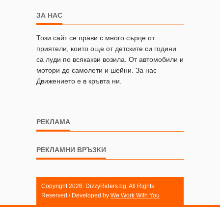
ЗА НАС
Този сайт се прави с много сърце от
приятели, които още от детските си години
са луди по всякакви возила. От автомобили и
мотори до самолети и шейни. За нас
Движението е в кръвта ни.
РЕКЛАМА
РЕКЛАМНИ ВРЪЗКИ
Copyright 2026. DizzyRiders.bg. All Rights
Reserved / Developed by
We Work With You