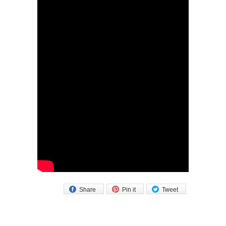
Share
Pin it
Tweet