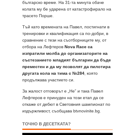
българско време. На 31-та минута обаче
колата му бе ударена от катастрофирало на
трасето Порше.
Тъй като времената на Павел, постигнати в
тренировки и квалификация са по-добри, в
сравнение с тези на съотборниците му, от
отбора на Лефтеров
Nova Race са
изпратили молба до организаторите на
състезанието младият българин да бъде
преместен и да му позволят да пилотира
другата кола на тима с №284
, която
продължава участието си.
За жалост отговорът е „Не” и така Павел
Лефтеров е принуден на този етап да се
откаже от дебют в Световния шампионат по
издържливост, съобщава btvnovinite.bg.
ТОЧНО В ДЕСЕТКАТА?