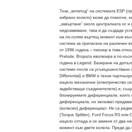
Този „антипод“ на системата ESP (п
избрано колело) може да помогне, к
„завъртане“ около централната ос и
недозавиване, така и да създаде ус
на по-голям въртящ момент към външ
система за прилагане на различен в
от 1996 година – пионер в това отнош
Prelude. Втората еволюира в по-късн
година в Legend. Базирани на допъ
системи после са усъвършенствани съ
Differential) и BMW и техни партньор
изцяло механични (електричество се
задействащи съединителите) и, същ
блокируемите диференциали, които 
диференциала, но запазват предава
(колесен) диференциал. Не са редки
(Torque Splitter), Ford Focus RS или
изцяло отпада и се заменя от два н
момент към двете колела. Преди да 