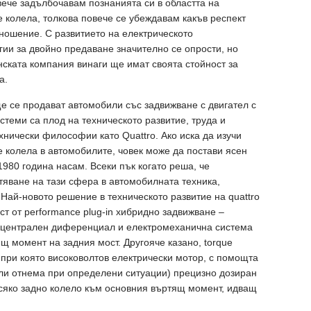
вече задълбочавам познанията си в областта на
е колела, толкова повече се убеждавам какъв респект
тношение. С развитието на електрическото
гии за двойно предаване значително се опрости, но
нската компания винаги ще имат своята стойност за
а.
ще се продават автомобили със задвижване с двигател с
стеми са плод на техническото развитие, труда и
хнически философии като Quattro. Ако иска да изучи
е колела в автомобилите, човек може да постави ясен
1980 година насам. Всеки пък когато реша, че
тяване на тази сфера в автомобилната техника,
 Най-новото решение в техническото развитие на quattro
ст от performance plug-in хибридно задвижване –
централен диференциал и електромеханична система
щ момент на задния мост. Другояче казано, torque
, при която високоволтов електрически мотор, с помощта
ли отнема при определени ситуации) прецизно дозиран
яко задно колело към основния въртящ момент, идващ