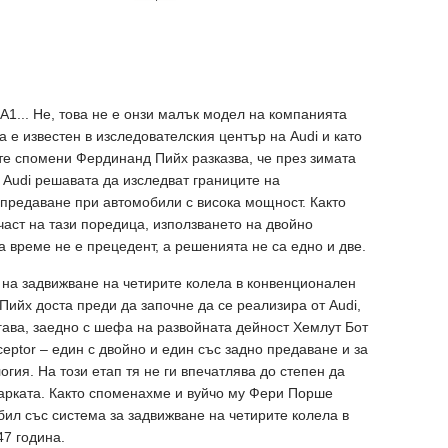
с А1... Не, това не е онзи малък модел на компанията
на е известен в изследователския център на Audi и като
ите спомени Фердинанд Пийх разказва, че през зимата
 Audi решавата да изследват границите на
предаване при автомобили с висока мощност. Както
аст на тази поредица, използването на двойно
а време не е прецедент, а решенията не са едно и две.
 на задвижване на четирите колела в конвенционален
ийх доста преди да започне да се реализира от Audi,
огава, заедно с шефа на развойната дейност Хемлут Бот
ceptor – един с двойно и един със задно предаване и за
огия. На този етап тя не ги впечатлява до степен да
арката. Както споменахме и вуйчо му Фери Порше
мобил със система за задвижване на четирите колела в
47 година.