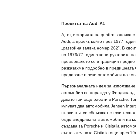
Проектът
на
Audi A1
А, тя, историята на quattro започва 
Audi, а проект, който през 1977 годи
„развойна заявка номер 262”. В сво
на 1976/77 година конструкторите на
превърналото се в традиция предно 
разказахме подробно в предишната ч
предаване в леки автомобили по тов
Първоначалната идея за използване
автомобил се поражда у Фердинанд П
докато той още работи в Porsche. Т
купуват два автомобила Jensen Inter
първи път се сблъскват с тази технол
бъде внедрявана в автомобили на м
създава за Porsche и Cisitalia авто
състезателната Cisitalia още през 19