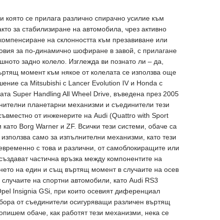
ри която се прилага различно спирачно усилие към
акто за стабилизиране на автомобила, чрез активно
 компенсиране на склонността към презавиване или
ловия за по-динамично шофиране в завой, с прилагане
ното задно колело. Изглежда ви познато ли – да,
ъртящ момент към някое от колелата се използва още
ение са Mitsubishi с Lancer Evolution IV и Honda с
ата Super Handling All Wheel Drive, въведена през 2005
лнителни планетарни механизми и съединители тези
вместно от инженерите на Audi (Quattro with Sport
и като Borg Warner и ZF. Всички тези системи, обаче са
 използва само за изпълнителни механизми, като тези
евременно с това и различни, от самоблокиращите или
създават частична връзка между компонентите на
нето на един и същ въртящ момент в случаите на осев
 случаите на спортни автомобили, като Audi RS3
 Opel Insignia GSi, при които осевият диференциал
абора от съединители осигуряващи различен въртящ
опишем обаче, как работят тези механизми, нека се