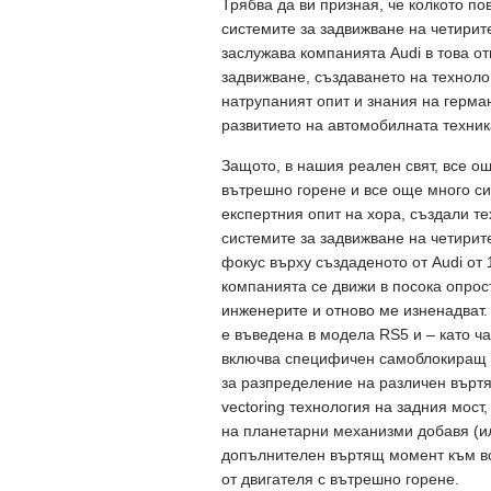
Трябва да ви призная, че колкото по
системите за задвижване на четирит
заслужава компанията Audi в това о
задвижване, създаването на техноло
натрупаният опит и знания на герма
развитието на автомобилната техник
Защото, в нашия реален свят, все о
вътрешно горене и все още много си
експертния опит на хора, създали те
системите за задвижване на четирит
фокус върху създаденото от Audi от 
компанията се движи в посока опрос
инженерите и отново ме изненадват.
e въведена в модела RS5 и – като ча
включва специфичен самоблокиращ 
за разпределение на различен въртя
vectoring технология на задния мост
на планетарни механизми добавя (и
допълнителен въртящ момент към вс
от двигателя с вътрешно горене.