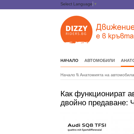
Select Language
▼
НАЧАЛО
АВТОМОБИЛИ
АНАТ
Начало
\\
Анатомията на автомобил
Как функционират а
двойно предаване: Ч