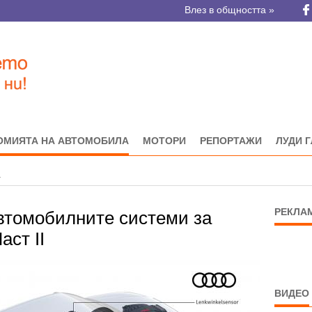
Влез в общността »
ОМИЯТА НА АВТОМОБИЛА
МОТОРИ
РЕПОРТАЖИ
ЛУДИ 
а
РЕКЛА
втомобилните системи за
аст II
ВИДЕО