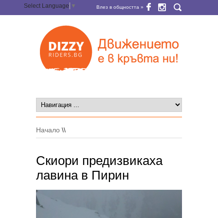
Select Language
▼
Влез в общността »
Начало
\\
Скиори предизвикаха
лавина в Пирин