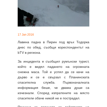
17 Jan 2016
Лавина падна в Пирин под връх Тодорка
днес по обед, съобщи кореспондентът на
bTV в региона.
За инцидента е съобщил румънски турист,
който е видял падането на огромната
снежна маса. Той е успял да се качи на
дърво и се е свързал с Планинската
спасителна служба. Първоначалната
информация беше, че двама души са
изчезнали. Според изпратените на място
спасители обаче никой не е пострадал.
Причина за лавината са действията на