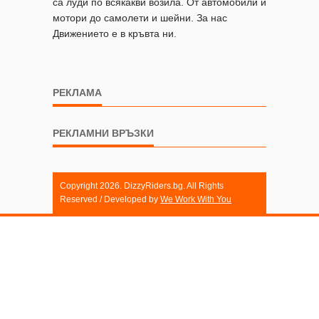
са луди по всякакви возила. От автомобили и
мотори до самолети и шейни. За нас
Движението е в кръвта ни.
РЕКЛАМА
РЕКЛАМНИ ВРЪЗКИ
Copyright 2026. DizzyRiders.bg. All Rights
Reserved / Developed by
We Work With You