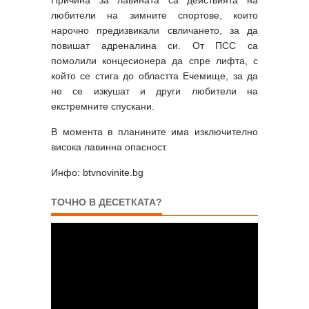
любители на зимните спортове, които
нарочно предизвикали свличането, за да
повишат адреналина си. От ПСС са
помолили концесионера да спре лифта, с
който се стига до областта Ечемище, за да
не се изкушат и други любители на
екстремните спускани.
В момента в планините има изключително
висока лавинна опасност.
Инфо: btvnovinite.bg
ТОЧНО В ДЕСЕТКАТА?