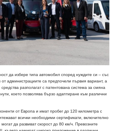
ост да избере типа автомобил според нуждите си – със
и от администрациите са предпочели първия вариант, а
е средства разполагат с патентована система за смяна
инути, което позволява бързо адаптиране към различни
оненти от Европа и имат пробег до 120 километра с
ритежават всички необходими сертификати, включително
 могат да развиват скорост до 80 км/ч. Превозните
АЩ, където намират широко приложение в различни