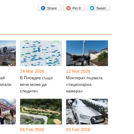
Share
Pin it
Tweet
24 Mar 2026
12 Mar 2026
рай
В Пловдив също
Монтират първата
запали
вече може да
стационарна
следите»
камера»
04 Feb 2026
03 Feb 2026