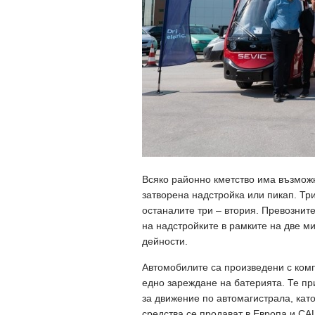
Всяко районно кметство има възможн
затворена надстройка или пикап. Тр
останалите три – втория. Превознит
на надстройките в рамките на две м
дейности.
Автомобилите са произведени с комп
едно зареждане на батерията. Те п
за движение по автомагистрала, като
средства се продават в Европа и С