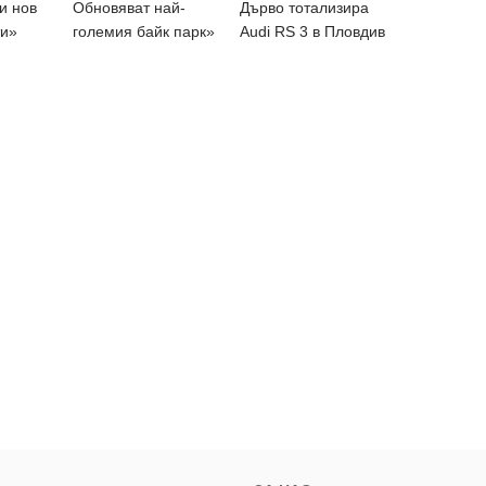
ои нов
Обновяват най-
Дърво тотализира
ти»
големия байк парк»
Audi RS 3 в Пловдив