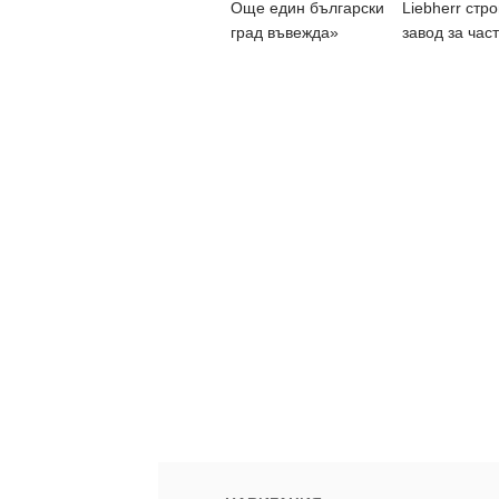
Още един български
Liebherr стр
град въвежда»
завод за час