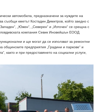
ически автомобила, предназначени за нуждите на
ова съобщи кметът Костадин Димитров, който заедно с
Западен“, „Южен“, „Северен“ и „Източен“ се срещна с
 пловдивската компания Севик Иновейшън EООД.
ункционални и ще могат да се използват за ремонтни
на общинските предприятия „Градини и паркове“ и
а“, както и при предоставянето на социални услуги,