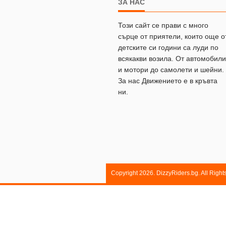
ЗА НАС
Този сайт се прави с много
сърце от приятели, които още о
детските си години са луди по
всякакви возила. От автомобили
и мотори до самолети и шейни.
За нас Движението е в кръвта
ни.
Copyright 2026. DizzyRiders.bg. All Righ