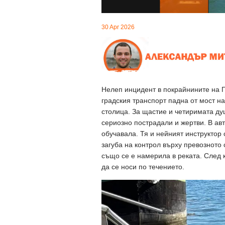
30 Apr 2026
Нелеп инцидент в покрайнините на П
градския транспорт падна от мост 
столица. За щастие и четиримата ду
сериозно пострадали и жертви. В ав
обучавала. Тя и нейният инструктор
загуба на контрол върху превозното 
също се е намерила в реката. След к
да се носи по течението.