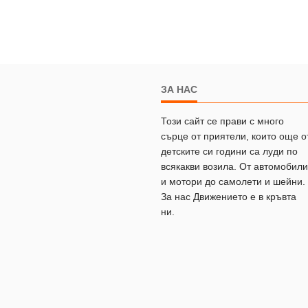
ЗА НАС
Този сайт се прави с много
сърце от приятели, които още о
детските си години са луди по
всякакви возила. От автомобили
и мотори до самолети и шейни.
За нас Движението е в кръвта
ни.