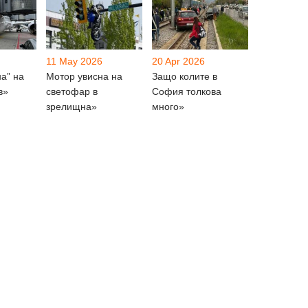
11 May 2026
20 Apr 2026
на” на
Мотор увисна на
Защо колите в
в»
светофар в
София толкова
зрелищна»
много»