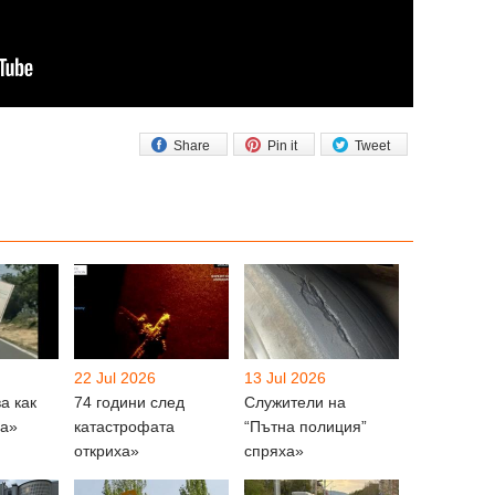
Share
Pin it
Tweet
22 Jul 2026
13 Jul 2026
а как
74 години след
Служители на
ща»
катастрофата
“Пътна полиция”
откриха»
спряха»