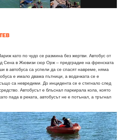
ариж като по чудо се размина без жертви. Автобус от
над Сена в Жювизи сюр Орж – предградие на френската
ши в автобуса са успели да се спасят навреме, няма
тобуса е имало двама пътници, а водачката се е
 също са невредими. До инцидента се е стигнало след
средство. Автобусът е блъснал паркирала кола, която
ато пада в реката, автобусът не е потънал, а тръгнал