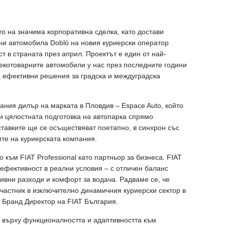
о на значима корпоративна сделка, като достави
ни автомобила Doblò на новия куриерски оператор
ст в страната през април. Проектът е един от най-
лекотоварните автомобили у нас през последните години
а ефективни решения за градска и междуградска
ания дилър на марката в Пловдив – Espace Auto, който
и цялостната подготовка на автопарка спрямо
тавките ще се осъществяват поетапно, в синхрон със
те на куриерската компания.
о към FIAT Professional като партньор за бизнеса. FIAT
 ефективност в реални условия – с отличен баланс
ивни разходи и комфорт за водача. Радваме се, че
частник в изключително динамичния куриерски сектор в
 Бранд Директор на FIAT България.
с върху функционалността и адаптивността към