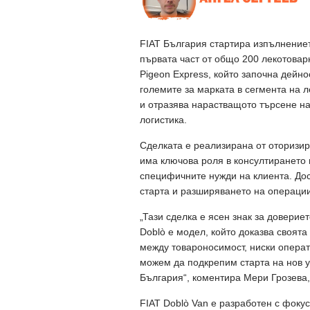
FIAT България стартира изпълнениет
първата част от общо 200 лекотовар
Pigeon Express, който започна дейно
големите за марката в сегмента на 
и отразява нарастващото търсене н
логистика.
Сделката е реализирана от оторизир
има ключова роля в консултирането 
специфичните нужди на клиента. Дос
старта и разширяването на операции
„Тази сделка е ясен знак за довериет
Doblò е модел, който доказва своята
между товароносимост, ниски операт
можем да подкрепим старта на нов у
България“, коментира Мери Грозева,
FIAT Doblò Van е разработен с фоку