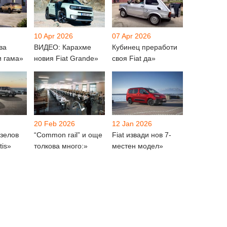
10 Apr 2026
07 Apr 2026
ва
ВИДЕО: Карахме
Кубинец преработи
и гама»
новия Fiat Grande»
своя Fiat да»
20 Feb 2026
12 Jan 2026
зелов
“Common rail” и още
Fiat извади нов 7-
tis»
толкова много:»
местен модел»