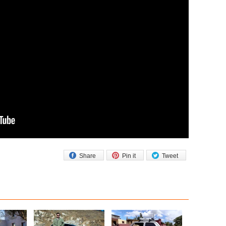
Share
Pin it
Tweet