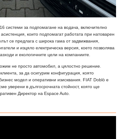
 16 системи за подпомагане на водача, включително
и асистенция, които подпомагат работата при натоварен
лът се предлага с широка гама от задвижвания,
гатели и изцяло електрическа версия, което позволява
азходи и екологичните цели на компаниите.
ложим не просто автомобил, а цялостно решение.
клиента, за да осигурим конфигурация, която
бизнес модел и оперативни изисквания. FIAT Doblò е
 сме уверени в дългосрочната стойност, която ще
ративен Директор на Espace Auto.