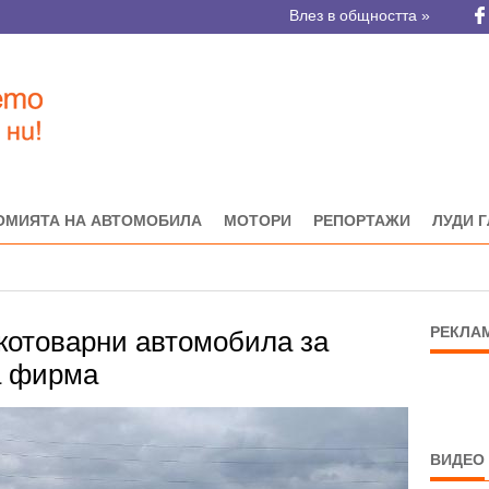
Влез в общността »
ОМИЯТА НА АВТОМОБИЛА
МОТОРИ
РЕПОРТАЖИ
ЛУДИ 
РЕКЛА
екотоварни автомобила за
а фирма
ВИДЕО