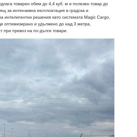
длага товарен обем до 4,4 куб. м и полезен товар до
одящ за интензивна експлоатация в градска и
а интелигентни решения като системата Magic Cargo,
де оптимизирано и удължено до над 3 метра,
т при превоз на по-дълги товари.