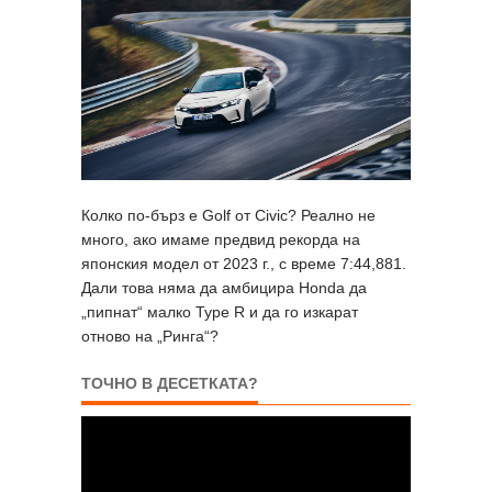
Колко по-бърз е Golf от Civic? Реално не
много, ако имаме предвид рекорда на
японския модел от 2023 г., с време 7:44,881.
Дали това няма да амбицира Honda да
„пипнат“ малко Type R и да го изкарат
отново на „Ринга“?
ТОЧНО В ДЕСЕТКАТА?