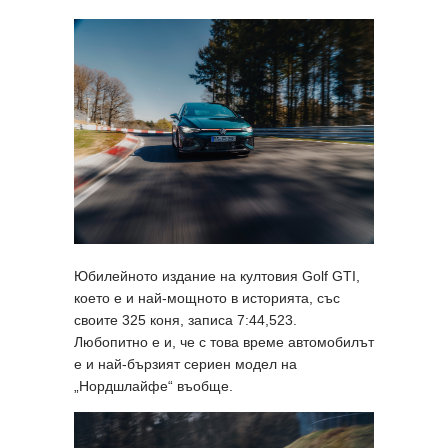
Юбилейното издание на култовия Golf GTI,
което е и най-мощното в историята, със
своите 325 коня, записа 7:44,523.
Любопитно е и, че с това време автомобилът
е и най-бързият сериен модел на
„Нордшлайфе“ въобще.