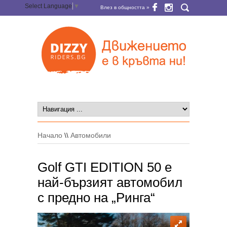
Select Language
▼
Влез в общността »
Начало
\\
Автомобили
Golf GTI EDITION 50 е
най-бързият автомобил
с предно на „Ринга“