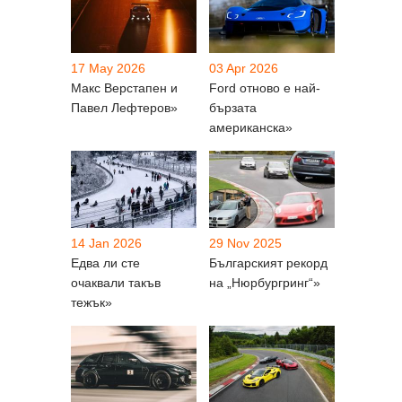
17 May 2026
03 Apr 2026
Макс Верстапен и
Ford отново е най-
Павел Лефтеров»
бързата
американска»
14 Jan 2026
29 Nov 2025
Едва ли сте
Българският рекорд
очаквали такъв
на „Нюрбургринг“»
тежък»