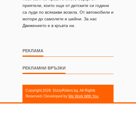
приятели, които още от детските си години
са луди по всякакви возила. От автомобили и
мотори до самолети и шейни. За нас
Движението е в кръвта ни.
РЕКЛАМА
РЕКЛАМНИ ВРЪЗКИ
Copyright 2026. DizzyRiders.bg. All Rights
Reserved / Developed by
We Work With You