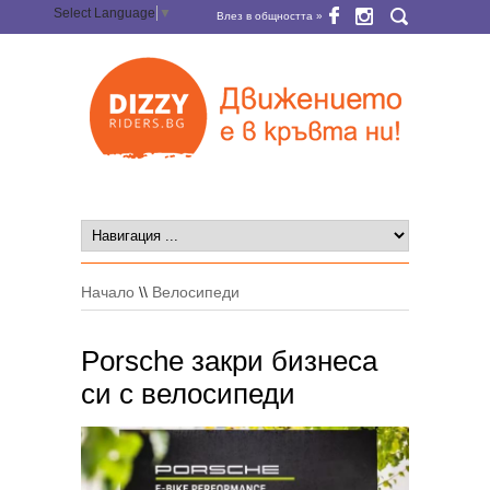
Select Language
▼
Влез в общността »
Начало
\\
Велосипеди
Porsche закри бизнеса
си с велосипеди