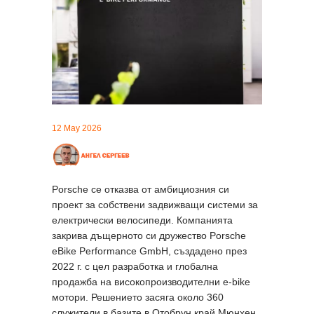
12 May 2026
Porsche се отказва от амбициозния си
проект за собствени задвижващи системи за
електрически велосипеди. Компанията
закрива дъщерното си дружество Porsche
eBike Performance GmbH, създадено през
2022 г. с цел разработка и глобална
продажба на високопроизводителни e-bike
мотори. Решението засяга около 360
служители в базите в Отобрун край Мюнхен