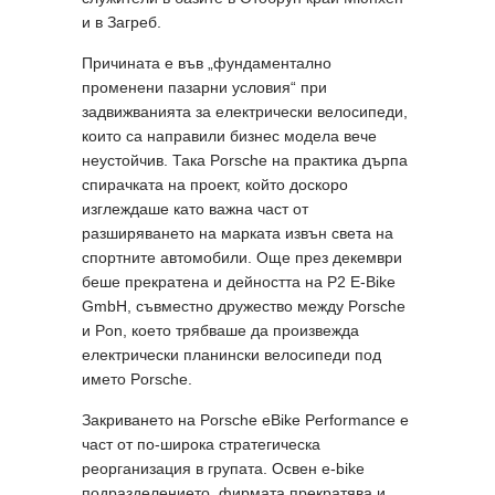
и в Загреб.
Причината е във „фундаментално
променени пазарни условия“ при
задвижванията за електрически велосипеди,
които са направили бизнес модела вече
неустойчив. Така Porsche на практика дърпа
спирачката на проект, който доскоро
изглеждаше като важна част от
разширяването на марката извън света на
спортните автомобили. Още през декември
беше прекратена и дейността на P2 E-Bike
GmbH, съвместно дружество между Porsche
и Pon, което трябваше да произвежда
електрически планински велосипеди под
името Porsche.
Закриването на Porsche eBike Performance е
част от по-широка стратегическа
реорганизация в групата. Освен e-bike
подразделението, фирмата прекратява и