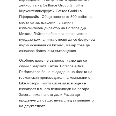
дейността на Cellforce Group GmbH в
Кирхентелинсфурт и Cetitec GmbH в
Пфорцхайм. Общо повече от 500 работни
места са застрашени. Главният
изпълнителен директор на Porsche д-р
Михаел Лайтерс обяснява решението с
нуждата компанията отново да се фокусира
върху основния си бизнес, макар това да
означава болезнени съкращения.
Особено важен е въпросът какво ще се
случи с марката Fazua. Porsche eBike
Performance беше създадена на базата на
германския производител на компактни e-
bike мотори, чиито системи все още се
използват в много велосипеди на пазара.
Засега няма яснота дали Fazua ще
продължи да съществува след закриването
на дружеството.