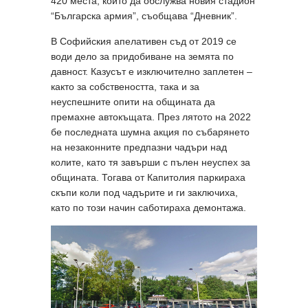
420 места, който да обслужва новия стадион
“Българска армия”, съобщава “Дневник”.
В Софийския апелативен съд от 2019 се
води дело за придобиване на земята по
давност. Казусът е изключително заплетен –
както за собствеността, така и за
неуспешните опити на общината да
премахне автокъщата. През лятото на 2022
бе последната шумна акция по събарянето
на незаконните предпазни чадъри над
колите, като тя завърши с пълен неуспех за
общината. Тогава от Капитолия паркираха
скъпи коли под чадърите и ги заключиха,
като по този начин саботираха демонтажа.