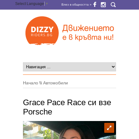
Select Language
▼
Влез в общността »
Начало
\\
Автомобили
Grace Pace Race си взе
Porsche