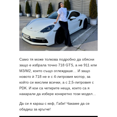
Само тя може толкова подробно да обясни
защо е избрала точно 718 GTS, а не 911 или
M3/M2, които също оглеждаше… И защо
новото ѝ 718 не е с 4-литровия мотор, за
който си мислим всички, а с 2,5-литровия с
PDK. И кои са четирите неща, които са я
накарали да избере конкретно този модел…
Да си я караш с кеф, Габи! Чакаме да се
обадиш за кръгче!