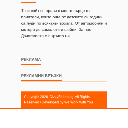
Този сайт се прави с много сърце от
приятели, които още от детските си години
са луди по всякакви возила. От автомобили и
мотори до самолети и шейни. За нас
Движението е в кръвта ни.
РЕКЛАМА
РЕКЛАМНИ ВРЪЗКИ
Copyright 2026. DizzyRiders.bg. All Rights
Reserved / Developed by
We Work With You