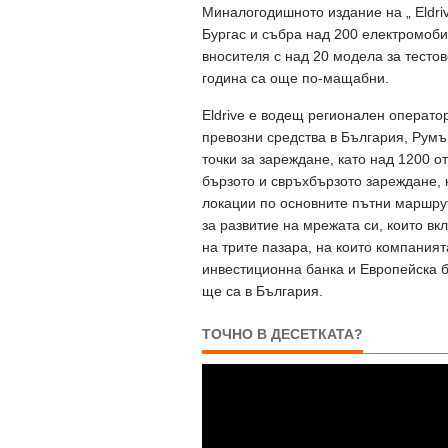
Миналогодишното издание на „ Eldri
Бургас и събра над 200 електромоби
вносителя с над 20 модела за тесто
година са още по-мащабни.
Eldrive е водещ регионален операто
превозни средства в България, Румъ
точки за зареждане, като над 1200 от
бързото и свръхбързото зареждане, 
локации по основните пътни маршру
за развитие на мрежата си, които вк
на трите пазара, на които компания
инвестиционна банка и Европейска б
ще са в България.
ТОЧНО В ДЕСЕТКАТА?