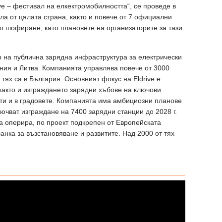
ve – фестивал на елкектромобилността“, се проведе в
ла от цялата страна, както и повече от 7 официални
во шофиране, като плановете на организаторите за тази
р на публична зарядна инфраструктура за електрически
ния и Литва. Компанията управлява повече от 3000
 тях са в България. Основният фокус на Eldrive е
както и изграждането зарядни хъбове на ключови
ти и в градовете. Компанията има амбициозни планове
лючват изграждане на 7400 зарядни станции до 2028 г.
та оперира, по проект подкрепен от Европейската
анка за възстановяване и развитите. Над 2000 от тях