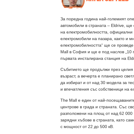
За поредна година най-големият опе
автомобили в страната – Eldrive, щ
на електромобилността, официални 
електромобили на пазара, както и мн
електромобилността“ ще се проведе 
Mall в София и ще е под наслов „10
първата инсталирана станция на Eldr
Събитието ще продължи през целия д
възраст, а вечерта е планирано све
да избират и от над 30 модела за те
и впечатления със собственици на 
The Mall е един от най-посещавани
центрове в града и страната. Със св
разположени на площ от над 62 000 
зарядни хъбове в страната, като сам
с мощност от 22 до 500 кВ.