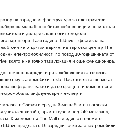
ратор на зарядна инфраструктура за електрически
е събере на мащабно събитие собственици и почитатели
вносители и дилъри с най-новите модели
ого партньори. Тази година „Eldrive – фестивал на
на 6 юни на открития паркинг на търговки център The
 години електромобилност“ по повод 10-годишнината от
ive, която е на точно тази локация и още функционира.
ен с много награди, игри и забавления за всякаква
тлинно шоу с автомобили Tesla. Посетителите ще могат
стово шофиране, както и да се срещнат и обменят опит
електромобили, инфлуенсъри и експерти.
те молове в София и сред най-мащабните търговски
оя уникален дизайн, архитектура и над 240 магазина,
кв.м. Към момента Тhe Mall e и един от големите
о Eldrive предлага с 16 зарядни точки за електромобили