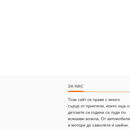
ЗА НАС
Този сайт се прави с много
сърце от приятели, които още о
детските си години са луди по
всякакви возила. От автомобили
и мотори до самолети и шейни.