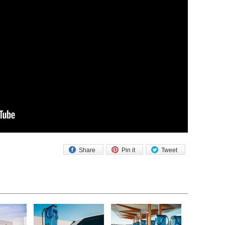
Share
Pin it
Tweet