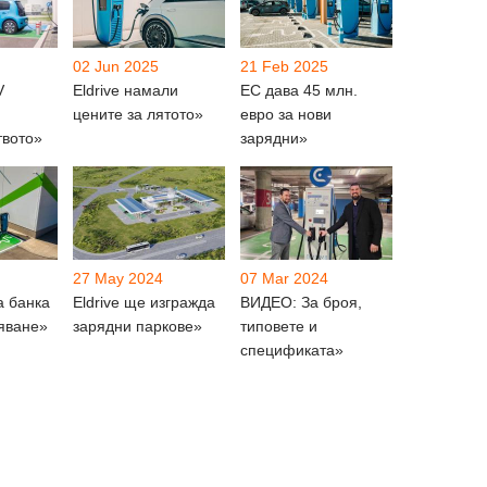
02 Jun 2025
21 Feb 2025
V
Eldrive намали
ЕС дава 45 млн.
цените за лятото»
евро за нови
твото»
зарядни»
27 May 2024
07 Mar 2024
а банка
Eldrive ще изгражда
ВИДЕО: За броя,
вяване»
зарядни паркове»
типовете и
спецификата»