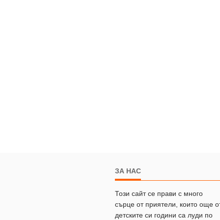
ЗА НАС
Този сайт се прави с много
сърце от приятели, които още о
детските си години са луди по