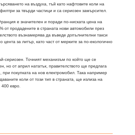
мърсяването на въздуха, тъй като нафтовите коли на
 филтри за твърди частици и са сериозен замърсител.
ранция е значителен и поради по-ниската цена на
64% от продадените в страната нови автомобили през
ителството възнамерява да въведе допълнителни такси
ро цента за литър, като част от мерките за по-екологично
ай-сериозен. Точният механизъм по който ще се
ен, но от април нататък, правителството ще предлага
о, при покупката на нов електромобил. Така например
даваните коли от този тип в страната, ще излиза на
 400 евро.