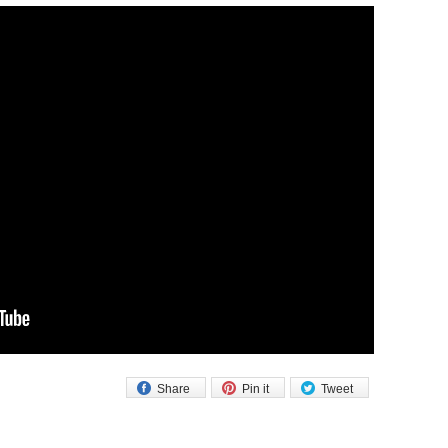
Share
Pin it
Tweet