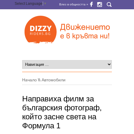
Select Language
▼
Влез в общността »
Начало
\\
Автомобили
Направиха филм за
българския фотограф,
който засне света на
Формула 1