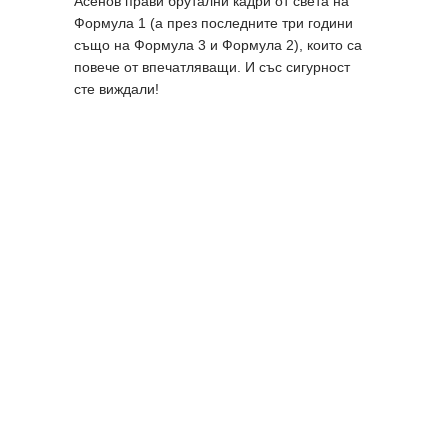
Асенов прави брутални кадри от света на
Формула 1 (а през последните три години
също на Формула 3 и Формула 2), които са
повече от впечатляващи. И със сигурност
сте виждали!