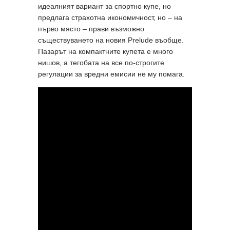
идеалният вариант за спортно купе, но
предлага страхотна икономичност, но – на
първо място – прави възможно
съществуването на новия Prelude въобще.
Пазарът на компактните купета е много
нишов, а тегобата на все по-строгите
регулации за вредни емисии не му помага.