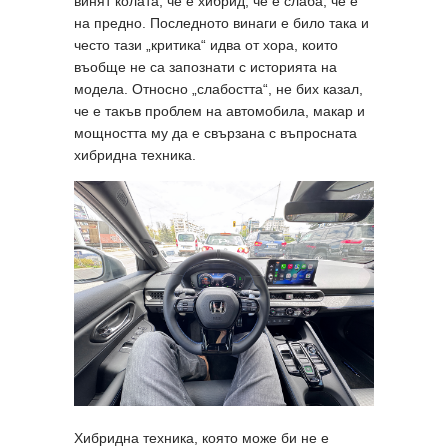
винят колата, че е хибрид, че е слаба, че е
на предно. Последното винаги е било така и
често тази „критика“ идва от хора, които
въобще не са запознати с историята на
модела. Относно „слабостта“, не бих казал,
че е такъв проблем на автомобила, макар и
мощността му да е свързана с въпросната
хибридна техника.
Хибридна техника, която може би не е