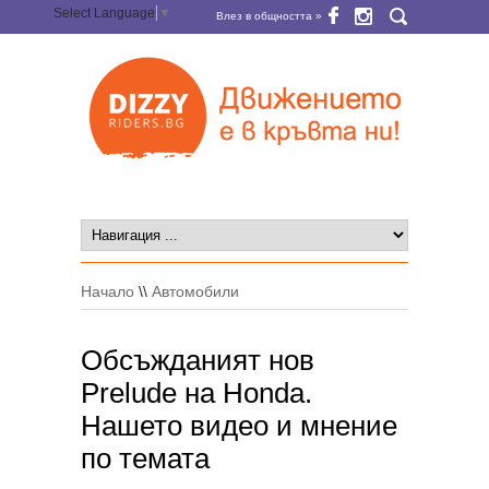
Select Language
▼
Влез в общността »
Начало
\\
Автомобили
Обсъжданият нов
Prelude на Honda.
Нашето видео и мнение
по темата