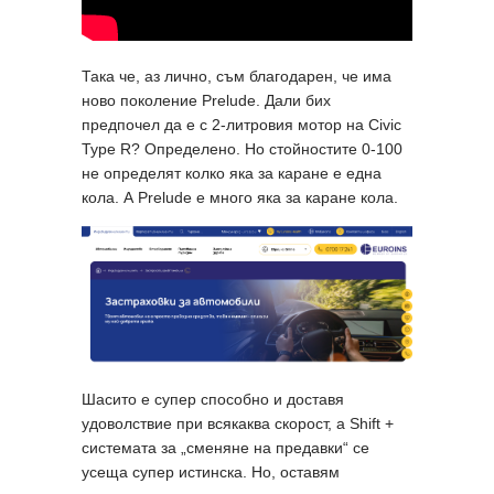
Така че, аз лично, съм благодарен, че има
ново поколение Prelude. Дали бих
предпочел да е с 2-литровия мотор на Civic
Type R? Определено. Но стойностите 0-100
не определят колко яка за каране е една
кола. А Prelude e много яка за каране кола.
Шасито е супер способно и доставя
удоволствие при всякаква скорост, а Shift +
системата за „сменяне на предавки“ се
усеща супер истинска. Но, оставям