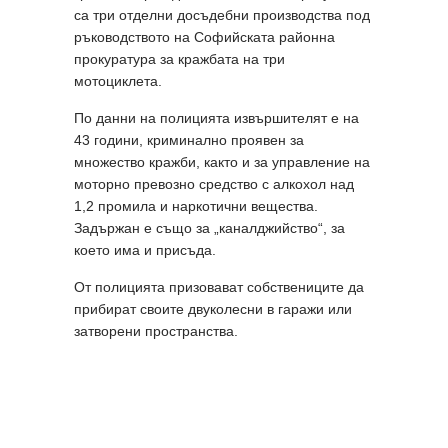
са три отделни досъдебни производства под
ръководството на Софийската районна
прокуратура за кражбата на три
мотоциклета.
По данни на полицията извършителят е на
43 години, криминално проявен за
множество кражби, както и за управление на
моторно превозно средство с алкохол над
1,2 промила и наркотични вещества.
Задържан е също за „каналджийство“, за
което има и присъда.
От полицията призовават собствениците да
прибират своите двуколесни в гаражи или
затворени пространства.