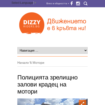
Select Language
▼
Влез в общността »
Начало
\\
Мотори
Полицията зрелищно
залови крадец на
мотори