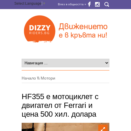
Select Language
▼
Влез в общността »
Начало
\\
Мотори
HF355 е мотоциклет с
двигател от Ferrari и
цена 500 хил. долара