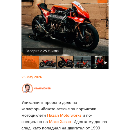
Галерия с 25 снимки.
25 May 2026
Уникалният проект е дело на
калифорнийското ателие за поръчкови
мотоциклети
Hazan Motorworks
и по-
специално на
Макс Хазан.
Идеята му дошла
след, като попаднал на двигател от 1999