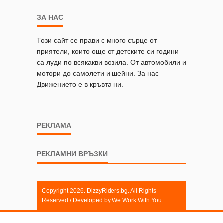
ЗА НАС
Този сайт се прави с много сърце от
приятели, които още от детските си години
са луди по всякакви возила. От автомобили и
мотори до самолети и шейни. За нас
Движението е в кръвта ни.
РЕКЛАМА
РЕКЛАМНИ ВРЪЗКИ
Copyright 2026. DizzyRiders.bg. All Rights
Reserved / Developed by
We Work With You