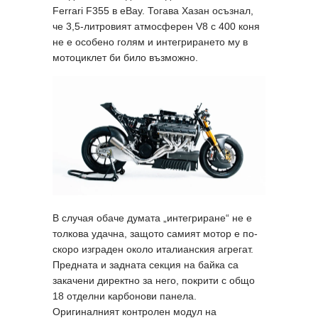
Ferrari F355 в eBay. Тогава Хазан осъзнал,
че 3,5-литровият атмосферен V8 с 400 коня
не е особено голям и интегрирането му в
мотоциклет би било възможно.
В случая обаче думата „интегриране“ не е
толкова удачна, защото самият мотор е по-
скоро изграден около италианския агрегат.
Предната и задната секция на байка са
закачени директно за него, покрити с общо
18 отделни карбонови панела.
Оригиналният контролен модул на