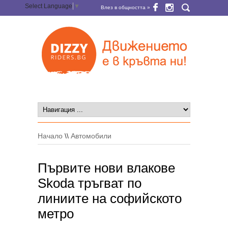
Select Language
▼
Влез в общността »
Начало
\\
Автомобили
Първите нови влакове
Skoda тръгват по
линиите на софийското
метро