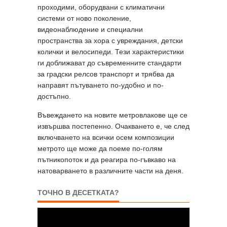
проходими, оборудвани с климатични
системи от ново поколение,
видеонаблюдение и специални
пространства за хора с увреждания, детски
колички и велосипеди. Тези характеристики
ги доближават до съвременните стандарти
за градски релсов транспорт и трябва да
направят пътуването по-удобно и по-
достъпно.
Въвеждането на новите метровлакове ще се
извършва постепенно. Очакването е, че след
включването на всички осем композиции
метрото ще може да поеме по-голям
пътникопоток и да реагира по-гъвкаво на
натоварването в различните части на деня.
ТОЧНО В ДЕСЕТКАТА?