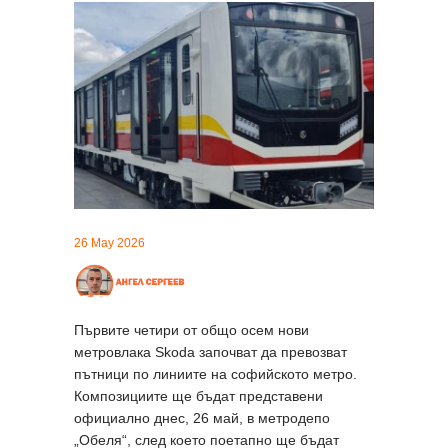
26 May 2026
Първите четири от общо осем нови
метровлака Skoda започват да превозват
пътници по линиите на софийското метро.
Композициите ще бъдат представени
официално днес, 26 май, в метродепо
„Обеля“, след което поетапно ще бъдат