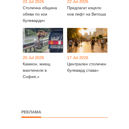
22 Jul 2026
22 Jul 2026
Столична община
Предлагат изцяло
обяви по кои
нов лифт на Витоша
булеварди»
20 Jul 2026
17 Jul 2026
Камион, миещ
Централен столичен
мантинели в
булевард става»
София,»
РЕКЛАМА