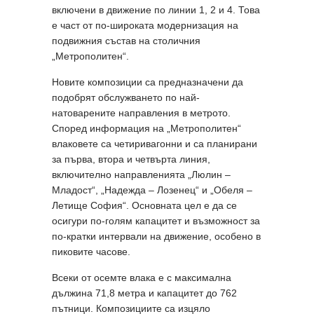
включени в движение по линии 1, 2 и 4. Това
е част от по-широката модернизация на
подвижния състав на столичния
„Метрополитен“.
Новите композиции са предназначени да
подобрят обслужването по най-
натоварените направления в метрото.
Според информация на „Метрополитен“
влаковете са четиривагонни и са планирани
за първа, втора и четвърта линия,
включително направленията „Люлин –
Младост“, „Надежда – Лозенец“ и „Обеля –
Летище София“. Основната цел е да се
осигури по-голям капацитет и възможност за
по-кратки интервали на движение, особено в
пиковите часове.
Всеки от осемте влака е с максимална
дължина 71,8 метра и капацитет до 762
пътници. Композициите са изцяло