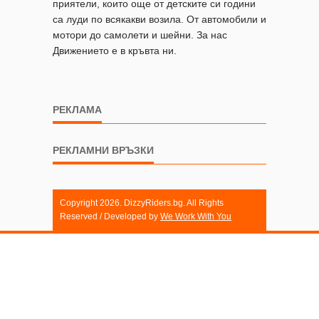
приятели, които още от детските си години
са луди по всякакви возила. От автомобили и
мотори до самолети и шейни. За нас
Движението е в кръвта ни.
РЕКЛАМА
РЕКЛАМНИ ВРЪЗКИ
Copyright 2026. DizzyRiders.bg. All Rights
Reserved / Developed by
We Work With You