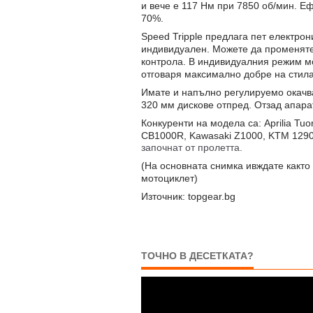
и вече е 117 Нм при
7850 об/мин. Еф
70%.
Speed Tripple предлага пет електрон
индивидуален. Можете да променяте
контрола. В индивидуалния режим мо
отговаря максимално добре на стила
Имате и напълно регулируемо окачва
320 мм дискове отпред. Отзад апара
Конкуренти на модела са: Aprilia T
CB1000R, Kawasaki Z1000, KTM 1290
започнат от пролетта.
(На основната снимка ивждате както S
мотоциклет)
Източник: topgear.bg
ТОЧНО В ДЕСЕТКАТА?