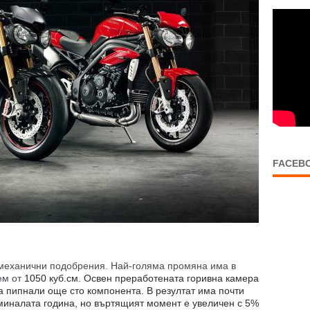
FACEB
механични подобрения. Най-голяма промяна има в
ем от
1050 куб.см. Освен преработената горивна камера
а пипнали още сто компонента. В резултат има почти
миналата година, но въртящият момент е увеличен с 5%