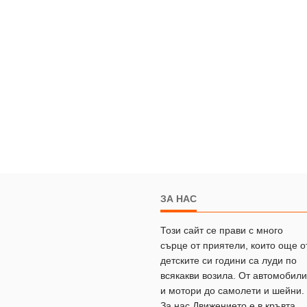
ЗА НАС
Този сайт се прави с много
сърце от приятели, които още о
детските си години са луди по
всякакви возила. От автомобили
и мотори до самолети и шейни.
За нас Движението е в кръвта