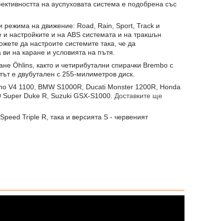
ективността на ауспуховата система е подобрена със
и режима на движение: Road, Rain, Sport, Track и
 и настройките и на ABS системата и на тракшън
жете да настроите системите така, че да
 ви на каране и условията на пътя.
не Öhlins, както и четирибутални спирачки Brembo с
тът е двубутален с 255-милиметров диск.
uono V4 1100, BMW S1000R, Ducati Monster 1200R, Honda
 Super Duke R, Suzuki GSX-S1000.
Доставките ще
peed Triple R, така и версията S - червеният