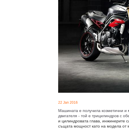
22 Jan 2016
Машината е получила козметични и 
двигателя - той е трицилиндров с об
и цилиндровата глава, инжинерите с
същата мощност като на модела от 