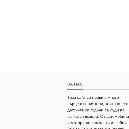
ЗА НАС
Този сайт се прави с много
сърце от приятели, които още о
детските си години са луди по
всякакви возила. От автомобили
и мотори до самолети и шейни.
За нас Движението е в кръвта