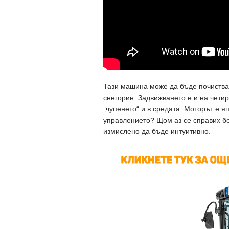
Тази машина може да бъде почиства
снегорин. Задвижването е и на четир
„чупенето“ и в средата. Моторът е яп
управлението? Щом аз се справих бе
измислено да бъде интуитивно.