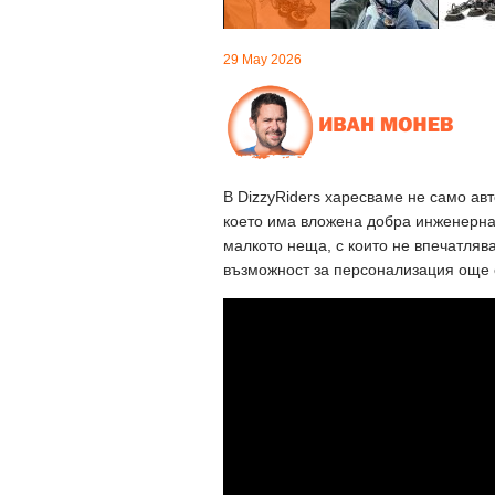
29 May 2026
В DizzyRiders харесваме не само авт
което има вложена добра инженерна 
малкото неща, с които не впечатлява
възможност за персонализация още о