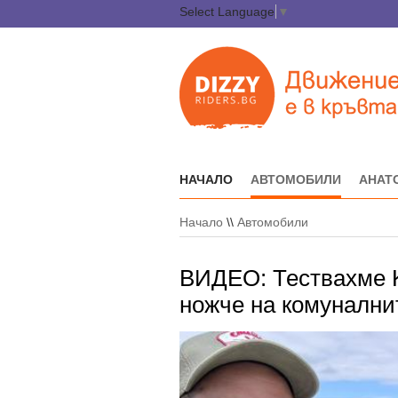
Select Language
▼
НАЧАЛО
АВТОМОБИЛИ
АНАТ
Начало
\\
Автомобили
ВИДЕО: Тествахме K
ножче на комуналн