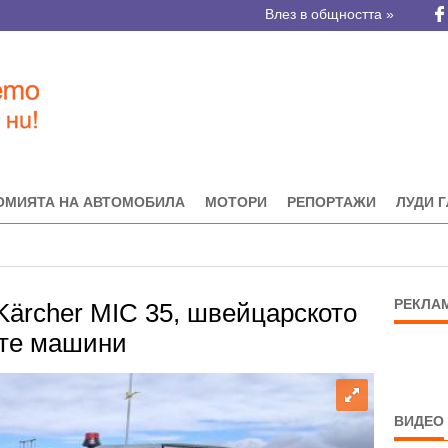
Влез в общността »
ОМИЯТА НА АВТОМОБИЛА
МОТОРИ
РЕПОРТАЖИ
ЛУДИ 
РЕКЛА
ärcher MIC 35, швейцарското
ите машини
ВИДЕО