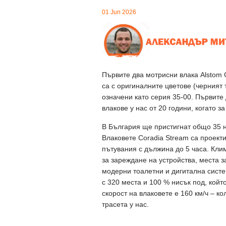
01 Jun 2026
Първите два мотрисни влака Alstom 
са с оригиналните цветове (черният 
означени като серия 35-00. Първите 
влакове у нас от 20 години, когато 
В България ще пристигнат общо 35 но
Влаковете Coradia Stream са проект
пътувания с дължина до 5 часа. Кли
за зареждане на устройства, места з
модерни тоалетни и дигитална систе
с 320 места и 100 % нисък под, кой
скорост на влаковете е 160 км/ч – 
трасета у нас.