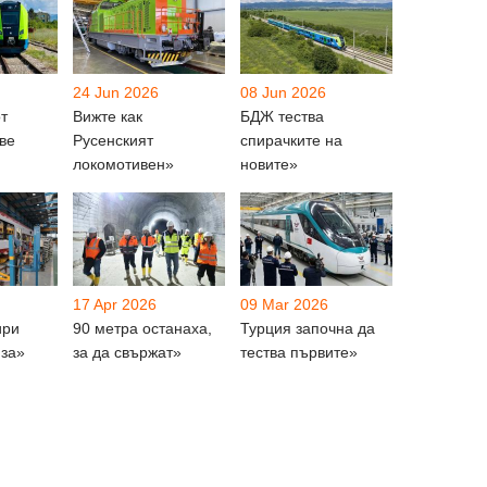
24 Jun 2026
08 Jun 2026
т
Вижте как
БДЖ тества
ве
Русенският
спирачките на
локомотивен»
новите»
17 Apr 2026
09 Mar 2026
ири
90 метра останаха,
Турция започна да
 за»
за да свържат»
тества първите»