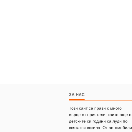
ЗА НАС
Този сайт се прави с много
сърце от приятели, които още о
детските си години са луди по
всякакви возила. От автомобили