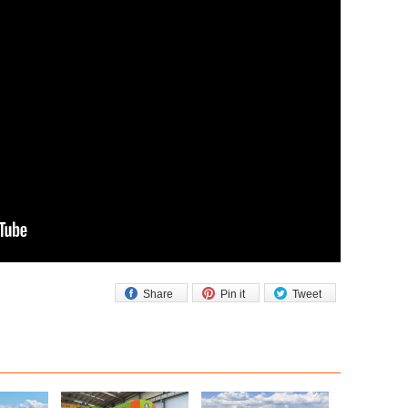
Share
Pin it
Tweet