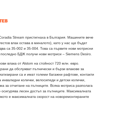
Coradia Stream пристигнаха в България. Машините вече
тестов влак остава в миналото), като у нас ще бъдат
два са 35-002 и 35-004. Това са първите нови мотрисни
за последно БДЖ получи нови мотриси – Siemens Desiro.
ви влака от Alstom на стойност 720 млн. евро.
ирани да обслужват пътнически и бързи влакове за
матизирани са и имат големи багажни рафтове, контакти
а инвалидни колички, велосипеди и детски колички,
ма за отчитане на пътниците. Всяка мотриса разполага
то осигурява лесен достъп за пътниците. Максималната
колкото е максималната скорост на новоремонтираните