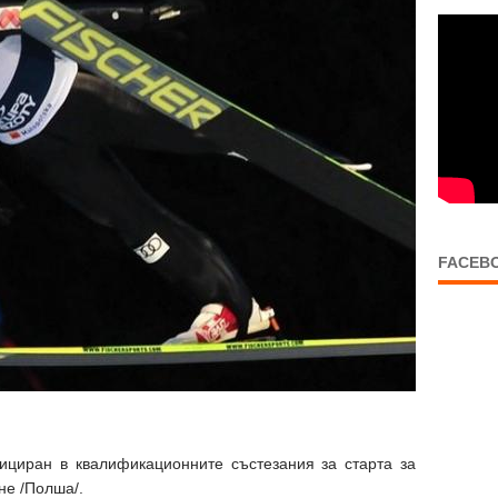
FACEB
циран в квалификационните състезания за старта за
не /Полша/.