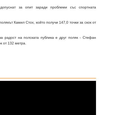
 допуснат за опит заради проблеми със спортната
олякът Камил Стох, който получи 147,0 точки за скок от
за радост на полската публика е друг поляк - Стефан
ок от 132 метра.