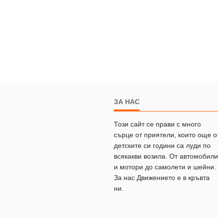
ЗА НАС
Този сайт се прави с много
сърце от приятели, които още о
детските си години са луди по
всякакви возила. От автомобили
и мотори до самолети и шейни.
За нас Движението е в кръвта
ни.