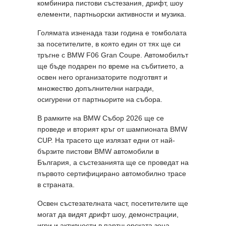
комбинира пистови състезания, дрифт, шоу
елементи, партньорски активности и музика.
Голямата изненада тази година е томболата
за посетителите, в която един от тях ще си
тръгне с BMW F06 Gran Coupe. Автомобилът
ще бъде подарен по време на събитието, а
освен него организаторите подготвят и
множество допълнителни награди,
осигурени от партньорите на събора.
В рамките на BMW Събор 2026 ще се
проведе и вторият кръг от шампионата BMW
CUP. На трасето ще излязат едни от най-
бързите пистови BMW автомобили в
България, а състезанията ще се проведат на
първото сертифицирано автомобилно трасе
в страната.
Освен състезателната част, посетителите ще
могат да видят дрифт шоу, демонстрации,
игри и активности в партньорската зона.