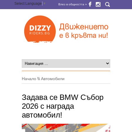
Select Language
▼
Влез в общността »
Начало
\\
Автомобили
Задава се BMW Събор
2026 с награда
автомобил!