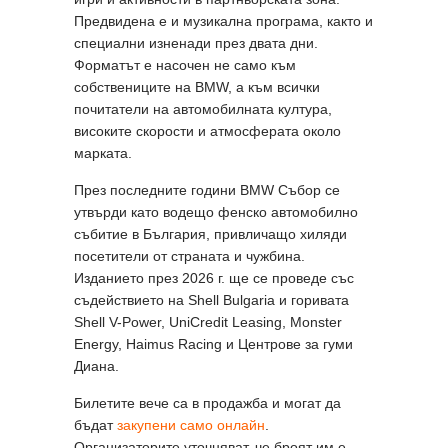
Предвидена е и музикална програма, както и
специални изненади през двата дни.
Форматът е насочен не само към
собствениците на BMW, а към всички
почитатели на автомобилната култура,
високите скорости и атмосферата около
марката.
През последните години BMW Събор се
утвърди като водещо фенско автомобилно
събитие в България, привличащо хиляди
посетители от страната и чужбина.
Изданието през 2026 г. ще се проведе със
съдействието на Shell Bulgaria и горивата
Shell V-Power, UniCredit Leasing, Monster
Energy, Haimus Racing и Центрове за гуми
Диана.
Билетите вече са в продажба и могат да
бъдат
закупени само онлайн
.
Организаторите уточняват, че броят им е