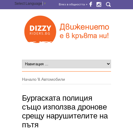
Select Language
▼
Влез в общността »
Начало
\\
Автомобили
Бургаската полиция
също използва дронове
срещу нарушителите на
пътя