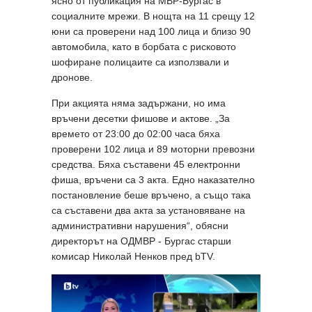
ясно от публикация на МВР-Бургас в
социалните мрежи. В нощта на 11 срещу 12
юни са проверени над 100 лица и близо 90
автомобила, като в борбата с рисковото
шофиране полицаите са използвали и
дронове.
При акцията няма задържани, но има
връчени десетки фишове и актове. „За
времето от 23:00 до 02:00 часа бяха
проверени 102 лица и 89 моторни превозни
средства. Бяха съставени 45 електронни
фиша, връчени са 3 акта. Едно наказателно
постановление беше връчено, а също така
са съставени два акта за установяване на
административни нарушения“, обясни
директорът на ОДМВР - Бургас старши
комисар Николай Ненков пред bTV.