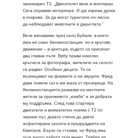
занемарен Т3. „Двигателят вече е монтиран.
Сега оправям интериора. И ще изрежа дупки
в покрива. За да могат туристите по-лесно
да наблюдават животните в джунглата.“
Вече минаваме през село Бубале, в което
има не само бензиностанция, но и кръгово
движение – в центъра, където се пресичат
два главни пътя. Betty прави няколко
кръгчета за фотографа, жителите на селото
се радват. Особено децата. Те се
възхищават на формите и на звуците. Фред
дава повече газ и им маха от прозореца. На
бензиностанцията разказва на местните
жители за оранжевото „комби“ и за добрата
му поддръжка. След това стартира
двигателя и внимателно поема с Т2 по
черния път, докато стигне до двете
асфалтирани шосета в предградията на
Кампала. Бързо се стъмва, но Фред има
още много работа тази вечер. Трябва да