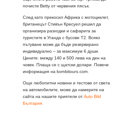
почисти Betty от червения пясък.
След като прекосил Африка с мотоциклет,
британецът Стивън Кресуел решил да
организира разходки и сафарита за
туристите в Уганда с бусове Т2. Всяко
пътуване може да бъде резервирано
индивидуално – за максимум 6 души.
Цените: между 140 и 500 лева на ден на
човек. Плаща се с щатски долари. Повече
информация на kombitours.com.
Още любопитни новини и тестове от света
на автомобилите, може да намерите на
сайта на нашите приятели от
Auto Bild
България.