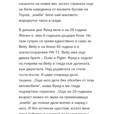
началото на новия век, когато страната още
не била наводнена от малките бусове на
Toyota, „комби“ било най-масовото
маршрутно такси в града.
В днешни дни Фред вече е на 28 години.
Женен е, има 8-годишна дъщеря Клои. Но
тази сутрин се грижи единствено и само за
Betty. Betty е на близо 40 години и е
златистооранжев VW T2. Betty има още
двама братя – Dude и Piglet. Фред е седнал
на покрива на Betty и гледа към долината,
към джунглата. Над дърветата се стеле
гъста мъгла. И цари спираща дъха
тишина. „Още като дете бях обсебен от тези
автомобили“, казва Фред и ме гледа
подчертано сериозно. „Още на 10-годишна
възраст можех по звука на преминаващо
„комби“ да позная дали всичко е наред с
него. И бях истински щастлив, когато вече
имах собствено и можех да го човъркам.“