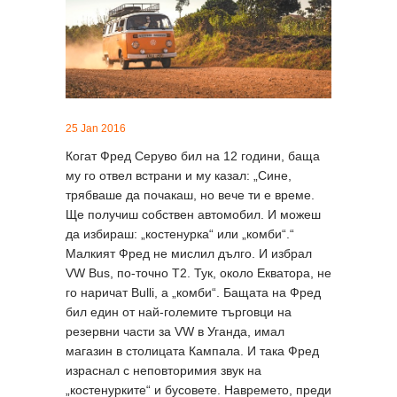
25 Jan 2016
Когат Фред Серуво бил на 12 години, баща
му го отвел встрани и му казал: „Сине,
трябваше да почакаш, но вече ти е време.
Ще получиш собствен автомобил. И можеш
да избираш: „костенурка“ или „комби“.“
Малкият Фред не мислил дълго. И избрал
VW Bus, по-точно Т2. Тук, около Екватора, не
го наричат Bulli, а „комби“. Бащата на Фред
бил един от най-големите търговци на
резервни части за VW в Уганда, имал
магазин в столицата Кампала. И така Фред
израснал с неповторимия звук на
„костенурките“ и бусовете. Навремето, преди