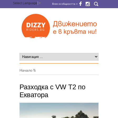
Select Language
▼
Влез в общността »
Начало
\\
Разходка с VW Т2 по
Екватора