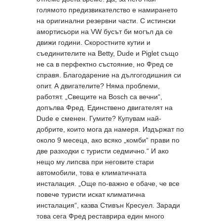
голямото предизвикателство е намирането
на оригинални резервни части. С истински
амортисьори на VW бусът би могъл да се
движи години. Скоростните кутии и
съединителите на Betty, Dude и Piglet също
не са в перфектно състояние, но Фред се
справя. Благодарение на дългогодишния си
опит. А двигателите? Няма проблеми,
работят. „Свещите на Bosch са вечни“,
допълва Фред. Единствено двигателят на
Dude е сменен. Гумите? Купувам най-
добрите, които мога да намеря. Издържат по
около 9 месеца, ако всяко „комби“ прави по
две разходки с туристи седмично.“ И ако
нещо му липсва при неговите стари
автомобили, това е климатичната
инсталация. „Още по-важно е обаче, че все
повече туристи искат климатична
инсталация“, казва Стивън Кресуел. Заради
това сега Фред реставрира един много