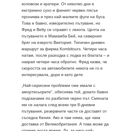
коловози и кратери. От няколко дни е
екстремно сухо и финият червен пясък
прониква и през най-малките фуги на буса.
Това е бавно, изморително пътуване, но
Фред и Betty се справят с лекота. Целта на
пътуването е Мамамба Бей, на северния
бряг на езерото Виктория. Типичен дневен
маршрут за фирма Kombitours. Четири часа
натам, после разходка с лодка из блатата – и
накрая четири часа обратно. Фред казва, че
скоростта на автомобилите никога не го е
интересувала, дори и като дете.
„Най-сериозни проблеми сме имали с
амортисьорите“, обяснява той, докато бавно
подскачаме по разбития черен път. Смяната
им се налага след всеки три 8-дневни
пътувания, резервните части се доставят от
съседна Кения. Ако и там няма, ще чака
доставка от Великобритания. А това може да
отнеме доста време. Да, за него най-