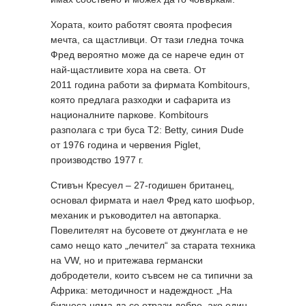
Хората, които работят своята професия
мечта, са щастливци. От тази гледна точка
Фред вероятно може да се нарече един от
най-щастливите хора на света. От
2011 година работи за фирмата Kombitours,
която предлага разходки и сафарита из
националните паркове. Kombitours
разполага с три буса T2: Betty, синия Dude
от 1976 година и червения Piglet,
производство 1977 г.
Стивън Кресуел – 27-годишен британец,
основал фирмата и наел Фред като шофьор,
механик и ръководител на автопарка.
Повелителят на бусовете от джунглата е не
само нещо като „лечител“ за старата техника
на VW, но и притежава германски
добродетели, които съвсем не са типични за
Африка: методичност и надеждност. „На
бизнеса няма да се отрази добре, ако един