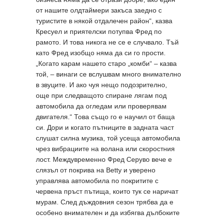
от нашите олдтаймери закъса заедно с
туристите в някой отдалечен район“, казва
Кресуел и приятелски потупва Фред по
рамото. И това никога не се е случвало. Тъй
като Фред изобщо няма да си го прости.
„Когато карам нашето старо „комби“ – казва
той, – винаги се вслушвам много внимателно
в звуците. И ако чуя нещо подозрително,
още при следващото спиране лягам под
автомобила да огледам или проверявам
двигателя.“ Това също го е научил от баща
си. Дори и когато пътниците в задната част
слушат силна музика, той усеща автомобила
чрез вибрациите на волана или скоростния
лост. Междувременно Фред Серуво вече е
слязъл от покрива на Betty и уверено
управлява автомобила по покритите с
червена пръст пътища, които тук се наричат
мурам. След дъждовния сезон трябва да е
особено внимателен и да избягва дълбоките