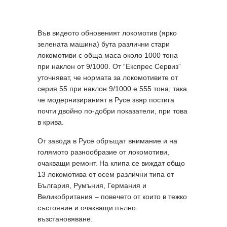
Във видеото обновеният локомотив (ярко
зелената машина) бута различни стари
локомотиви с обща маса около 1000 тона
при наклон от 9/1000. От “Експрес Сервиз”
уточняват, че нормата за локомотивите от
серия 55 при наклон 9/1000 е 555 тона, така
че модернизираният в Русе звяр постига
почти двойно по-добри показатели, при това
в крива.
От завода в Русе обръщат внимание и на
голямото разнообразие от локомотиви,
очакващи ремонт. На клипа се виждат общо
13 локомотива от осем различни типа от
България, Румъния, Германия и
Великобритания – повечето от които в тежко
състояние и очакващи пълно
възстановяване.