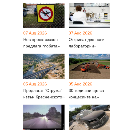
07 Aug 2026
07 Aug 2026
Нов проектозакон
Откриват две нови
предлага глобата»
лаборатории»
05 Aug 2026
05 Aug 2026
Предлагат “Струма”
30-годишни ще са
извън Кресненското»
концесиите на»