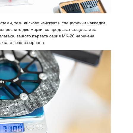
стеми, тези дискове изискват и специфични накладки.
въпросните две марки, се предлагат също за и за
длагаха, защото първата серия MK-26 наречена
екта, е вече изчерпана.