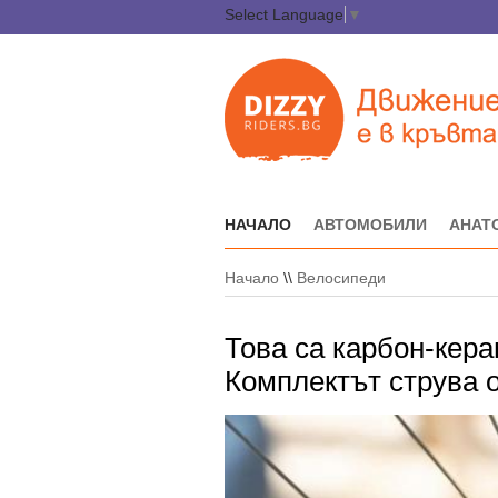
Select Language
▼
НАЧАЛО
АВТОМОБИЛИ
АНАТ
Начало
\\
Велосипеди
Това са карбон-кера
Комплектът струва о