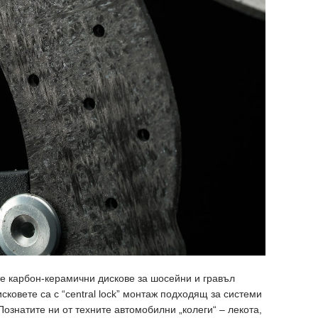
е карбон-керамични дискове за шосейни и гравъл
сковете са с “central lock” монтаж подходящ за системи
ознатите ни от техните автомобилни „колеги“ – лекота,