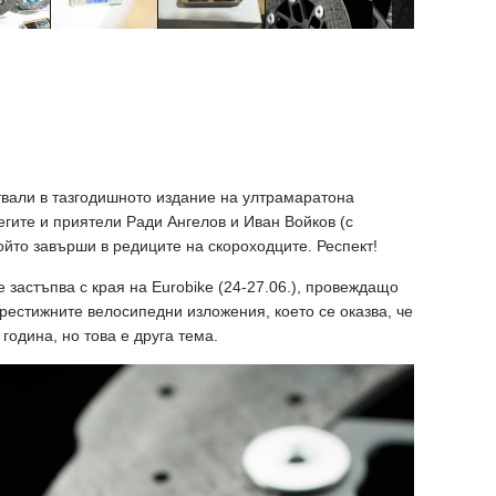
твали в тазгодишното издание на ултрамаратона
легите и приятели Ради Ангелов и Иван Войков (с
който завърши в редиците на скороходците. Респект!
 застъпва с края на Eurobike (24-27.06.), провеждащо
престижните велосипедни изложения, което се оказва, че
година, но това е друга тема.