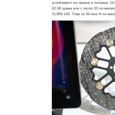
устойчивост на триене и топлина. От
62,58 грама или с около 33 по-малк
CL900 140. Това са 30-ина % по-малк