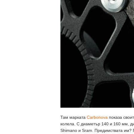
Там марката
Carbonova
показа своит
колела. С диаметър 140 и 160 мм, ди
Shimano и Sram. Предимствата им? П