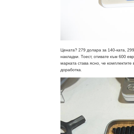
Цената? 279 долара за 140-ката, 29
накладки. Тоест, отивате към 600 евр
марката става ясно, че комплектите
доработка.