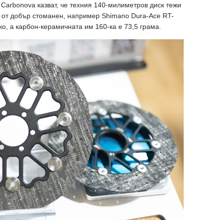
 Carbonova казват, че техния 140-милиметров диск тежи
о от добър стоманен, например Shimano Dura-Ace RT-
о, а карбон-керамичната им 160-ка е 73,5 грама.