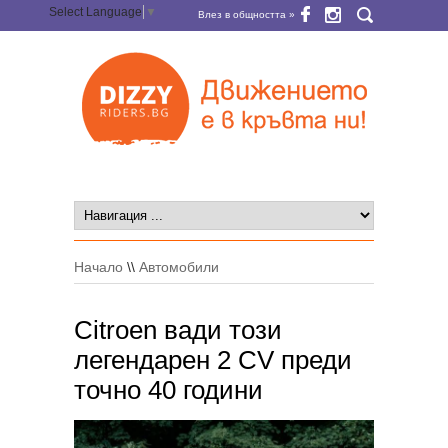
Select Language
▼
Влез в общността »
Начало
\\
Автомобили
Citroen вади този
легендарен 2 CV преди
точно 40 години