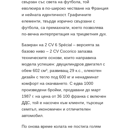
свързан със света на футбола, той
еволюира в по-широко честване на Франция
и нейната идентичност. Графичните
елементи, твърде изрично свързани с
футбола, са премахнати, което позволява
по-вечна интерпретация на трицветния дух.
Базиран на 2 CV 6 Spécial – версията за
базово ниво – 2 CV Cocorico запазва
техническите основи, които направиха
модела успешен: двуцилиндров двигател с
обем 602 см³, развиващ 29 к.с., олекотен
дизайн с тегло под 600 кг и ненадминат
комфорт на окачването. С едва 1000
произведени бройки, продавани до март
1987 г. на цена от 36 100 франка с включен
ДДС, той е насочен към клиенти, търсещи
семпъл, икономичен и отличителен
автомобил.
По онова време колата не постига голям