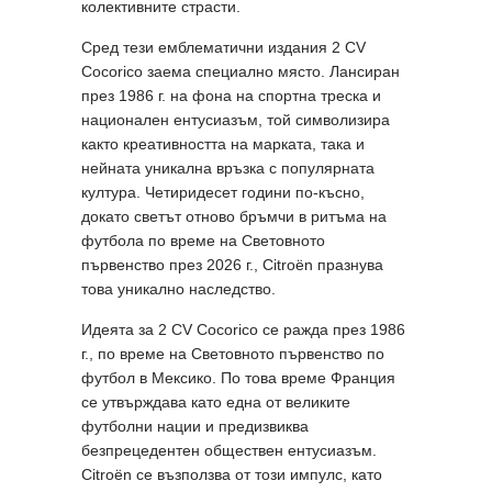
колективните страсти.
Сред тези емблематични издания 2 CV
Cocorico заема специално място. Лансиран
през 1986 г. на фона на спортна треска и
национален ентусиазъм, той символизира
както креативността на марката, така и
нейната уникална връзка с популярната
култура. Четиридесет години по-късно,
докато светът отново бръмчи в ритъма на
футбола по време на Световното
първенство през 2026 г., Citroën празнува
това уникално наследство.
Идеята за 2 CV Cocorico се ражда през 1986
г., по време на Световното първенство по
футбол в Мексико. По това време Франция
се утвърждава като една от великите
футболни нации и предизвиква
безпрецедентен обществен ентусиазъм.
Citroën се възползва от този импулс, като