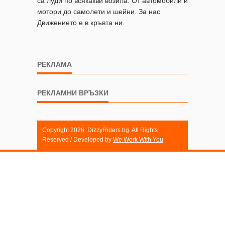
са луди по всякакви возила. От автомобили и
мотори до самолети и шейни. За нас
Движението е в кръвта ни.
РЕКЛАМА
РЕКЛАМНИ ВРЪЗКИ
Copyright 2026. DizzyRiders.bg. All Rights
Reserved / Developed by
We Work With You