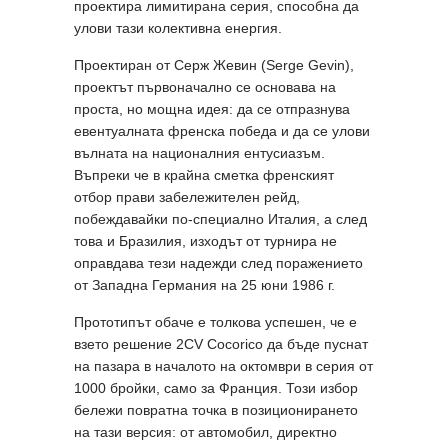
проектира лимитирана серия, способна да
улови тази колективна енергия.
Проектиран от Серж Жевин (Serge Gevin),
проектът първоначално се основава на
проста, но мощна идея: да се отпразнува
евентуалната френска победа и да се улови
вълната на националния ентусиазъм.
Въпреки че в крайна сметка френският
отбор прави забележителен рейд,
побеждавайки по-специално Италия, а след
това и Бразилия, изходът от турнира не
оправдава тези надежди след поражението
от Западна Германия на 25 юни 1986 г.
Прототипът обаче е толкова успешен, че е
взето решение 2CV Cocorico да бъде пуснат
на пазара в началото на октомври в серия от
1000 бройки, само за Франция. Този избор
бележи повратна точка в позиционирането
на тази версия: от автомобил, директно