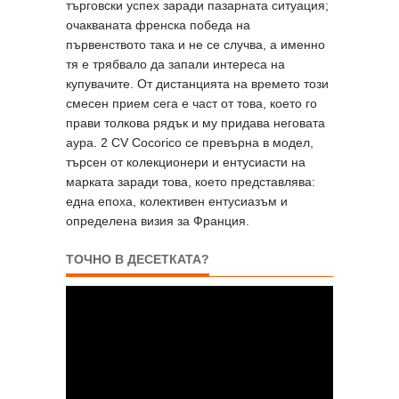
търговски успех заради пазарната ситуация;
очакваната френска победа на
първенството така и не се случва, а именно
тя е трябвало да запали интереса на
купувачите. От дистанцията на времето този
смесен прием сега е част от това, което го
прави толкова рядък и му придава неговата
аура. 2 CV Cocorico се превърна в модел,
търсен от колекционери и ентусиасти на
марката заради това, което представлява:
една епоха, колективен ентусиазъм и
определена визия за Франция.
ТОЧНО В ДЕСЕТКАТА?