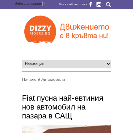
Select Language
▼
Влез в общността »
Начало
\\
Автомобили
Fiat пусна най-евтиния
нов автомобил на
пазара в САЩ