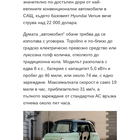
значително по-достъпен дори от най-
евтините конвенционални автомобили в
САЩ, където базовият Hyundai Venue вече
струва над 22 000 долара.
Думата „автомобил“ обаче трябва да се
използва с уговорка. Topolino е по-близо до
градско електрическо превозно средство или
луксозна голф количка, отколкото до
традиционна кола. Моделът разполага с
едва 8 к.с., батерия с капацитет 5,0 кВтч и
пробег до 46 мили, или около 74 км, с едно
зареждане. Максималната скорост е само 19
мили в час, приблизително 31 км/ч, а
пълното зареждане от стандартна AC връзка
отнема около пет часа.