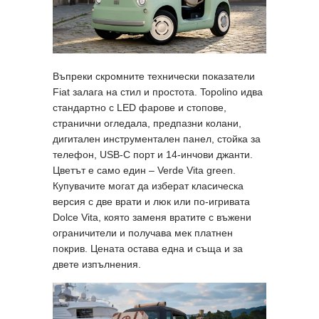
Въпреки скромните технически показатели
Fiat залага на стил и простота. Topolino идва
стандартно с LED фарове и стопове,
странични огледала, предпазни колани,
дигитален инструментален панел, стойка за
телефон, USB-C порт и 14-инчови джанти.
Цветът е само един – Verde Vita green.
Купувачите могат да изберат класическа
версия с две врати и люк или по-игривата
Dolce Vita, която заменя вратите с въжени
ограничители и получава мек платнен
покрив. Цената остава една и съща и за
двете изпълнения.