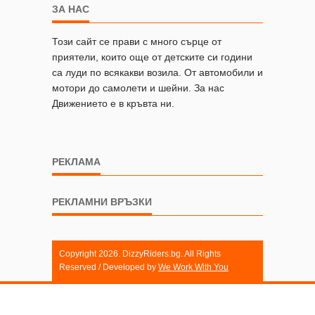
ЗА НАС
Този сайт се прави с много сърце от
приятели, които още от детските си години
са луди по всякакви возила. От автомобили и
мотори до самолети и шейни. За нас
Движението е в кръвта ни.
РЕКЛАМА
РЕКЛАМНИ ВРЪЗКИ
Copyright 2026. DizzyRiders.bg. All Rights
Reserved / Developed by
We Work With You