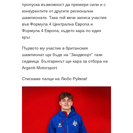
пропуска възможност да премери сили и с
конкурентите от другите регионални
шампионати. Така той вече записа участия
във Формула 4 Централна Европа и
Формула 4 Европа, където кара по един
кръг.
Първото му участие в британския
шампионат ще бъде на “Зандвоорт” тази
седмица. Българинът ще кара за отбора на
Argenti Motorsport.
Стискаме палци на Любо Руйков!