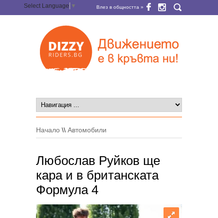
Select Language
▼
Влез в общността »
Начало
\\
Автомобили
Любослав Руйков ще
кара и в британската
Формула 4