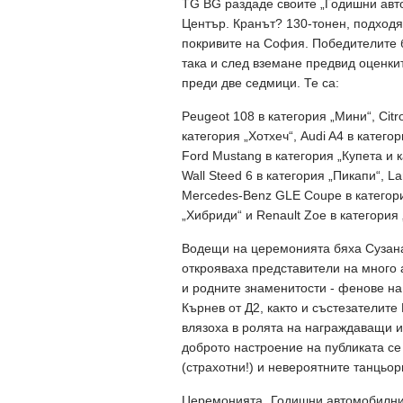
TG BG раздаде своите „Годишни авт
Център. Кранът? 130-тонен, подходя
покривите на София. Победителите бя
така и след вземане предвид оценкит
преди две седмици. Те са:
Peugeot 108 в категория „Мини“, Citr
категория „Хотхеч“, Audi A4 в катег
Ford Mustang в категория „Купета и к
Wall Steed 6 в категория „Пикапи“, L
Mercedes-Benz GLE Coupe в категория
„Хибриди“ и Renault Zoe в категория 
Водещи на церемонията бяха Сузана 
открояваха представители на много
и родните знаменитости - фенове на
Кърнев от Д2, както и състезателите
влязоха в ролята на награждаващи и
доброто настроение на публиката се
(страхотни!) и невероятните танцьор
Церемонията „Годишни автомобилни 