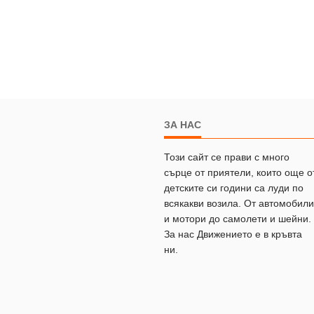
ЗА НАС
Този сайт се прави с много
сърце от приятели, които още о
детските си години са луди по
всякакви возила. От автомобили
и мотори до самолети и шейни.
За нас Движението е в кръвта
ни.