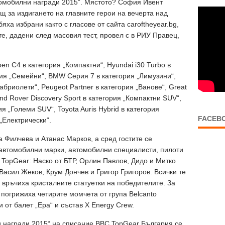
омобилни награди 2015”. Мястото? София Ивент
щ за издигането на главните герои на вечерта над
ха избрани както с гласове от сайта caroftheyear.bg,
е, дадени след масовия тест, провел с в РИУ Правец,
oen C4 в категория „Компактни“, Hyundai i30 Turbo в
ория „Семейни“, BMW Серия 7 в категория „Лимузини“,
абриолети“, Peugeot Partner в категория „Ванове“, Great
and Rover Discovery Sport в категория „Компактни SUV“,
 „Големи SUV“, Toyota Auris Hybrid в категория
FACEB
„Електрически“.
Филчева и Атанас Марков, а сред гостите се
 автомобилни марки, автомобилни специалисти, пилоти
 TopGear: Наско от БТР, Орлин Павлов, Дидо и Митко
 Васил Жеков, Крум Дончев и Григор Григоров. Всички те
 връчиха кристалните статуетки на победителите. За
 погрижиха четирите момчета от група Belcanto
и от балет „Ера“ и състав X Energy Crew.
награди 2015“ на списание BBC TopGear България се