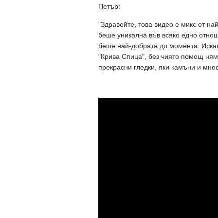
Петър:
"Здравейте, това видео е микс от на
беше уникална във всяко едно отнош
беше най-добрата до момента. Искам
"Крива Спица", без чиято помощ ням
прекрасни гледки, яки камъни и мноог