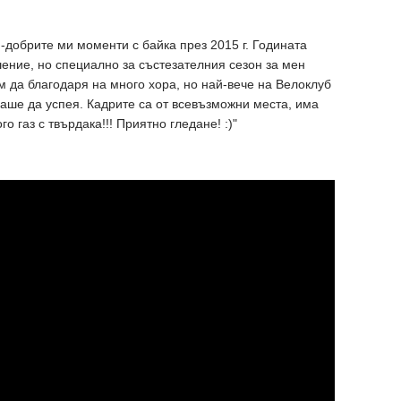
й-добрите ми моменти с байка през 2015 г. Годината
ение, но специално за състезателния сезон за мен
 да благодаря на много хора, но най-вече на Велоклуб
аше да успея. Кадрите са от всевъзможни места, има
о газ с твърдака!!! Приятно гледане! :)"