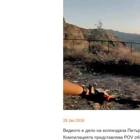
29 Jan 2016
Видеото е дело на колоездача Петър
Компилацията представлява POV обз