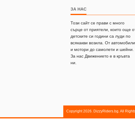
ЗА НАС
Този сайт се прави с много
сърце от приятели, които още о
детските си години са луди по
всякакви возила. От автомобили
и мотори до самолети и шейни.
За нас Движението е в кръвта
ни.
Copyright 2026. DizzyRiders.bg. All Righ