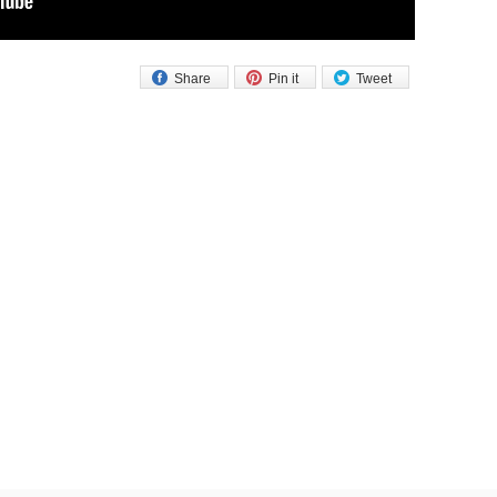
Share
Pin it
Tweet