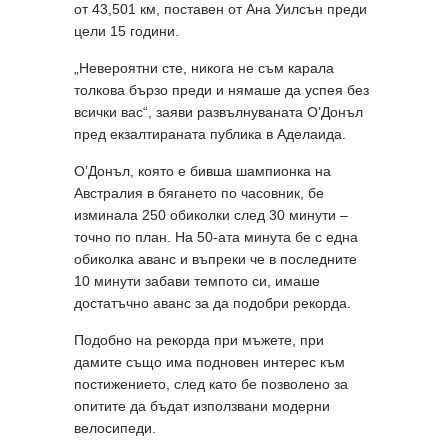
от 43,501 км, поставен от Ана Уилсън преди
цели 15 години.
„Невероятни сте, никога не съм карала
толкова бързо преди и нямаше да успея без
всички вас“, заяви развълнуваната О’Донъл
пред екзалтираната публика в Аделаида.
О’Донъл, която е бивша шампионка на
Австралия в бягането по часовник, бе
изминала 250 обиколки след 30 минути –
точно по план. На 50-ата минута бе с една
обиколка аванс и въпреки че в последните
10 минути забави темпото си, имаше
достатъчно аванс за да подобри рекорда.
Подобно на рекорда при мъжете, при
дамите също има подновен интерес към
постижението, след като бе позволено за
опитите да бъдат използвани модерни
велосипеди.