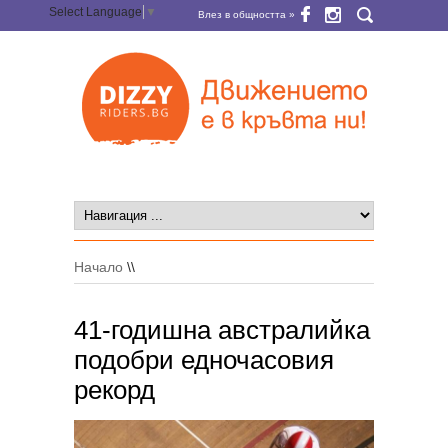
Select Language
▼
Влез в общността »
Начало
\\
41-годишна австралийка
подобри едночасовия
рекорд