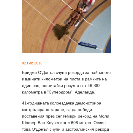
02 Feb 2016
Бриджи О’Донъл счупи рекорда за най-много
изминати километри на писта в рамките на
един час, постигайки резултат от 46,882
километра в "Супердром", Аделаида.
41-годишната колоездачка демонстрира
контролирано каране, за да победи
поставения през септември рекорд на Моли
Шафер Ван Хоувелинг с 608 метра. Освен
това О’Донъл счупи и австралийския рекорд