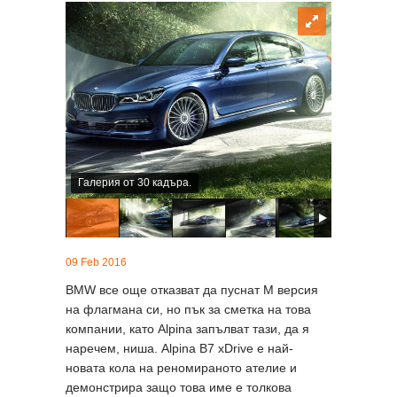
Галерия от 30 кадъра.
09 Feb 2016
BMW все още отказват да пуснат M версия
на флагмана си, но пък за сметка на това
компании, като Alpina запълват тази, да я
наречем, ниша. Alpina B7 xDrive е най-
новата кола на реномираното ателие и
демонстрира защо това име е толкова