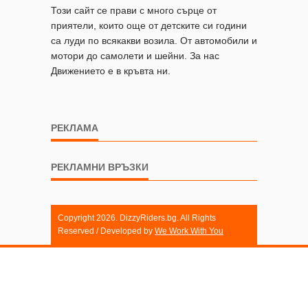
Този сайт се прави с много сърце от
приятели, които още от детските си години
са луди по всякакви возила. От автомобили и
мотори до самолети и шейни. За нас
Движението е в кръвта ни.
РЕКЛАМА
РЕКЛАМНИ ВРЪЗКИ
Copyright 2026. DizzyRiders.bg. All Rights
Reserved / Developed by
We Work With You