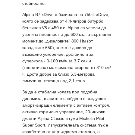
стойностно.
Alpina B7 xDrive е базирана на 750iL xDrive,
която се задвижва от 4,4-литров битурбо
бензинов V8 с 450 к.с. Alpina са успели да
увеличат мощността до 600 к.с., a въртящия
момент до „дизеловите“ 800 Нм (от
заводските 650), което е довело до
възможно ускорение, достойно и за
суперкола - 0-100 км/ч за 3,7 сек и
(теоретична) максимална скорост от 310 км/
ч. Доста добре за близо 5,3-метрова
лимузина, тежаща над 2,1 тона.
За да е стабилна колата при подобна
динамика, шасито е снабдено с въздушни
амортизиращи елементи с активен контрол,
активно кормилно управление, 20-инчови
джанти Alpina Classic и гуми Michelin Pilot
Super Sport. Изпускателната система пък е
изработена от неръждаема стомана, а