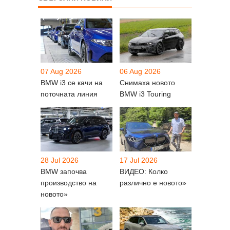
07 Aug 2026
06 Aug 2026
BMW i3 се качи на
Снимаха новото
поточната линия
BMW i3 Touring
28 Jul 2026
17 Jul 2026
BMW започва
ВИДЕО: Колко
производство на
различно е новото»
новото»