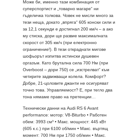
Може би, именно тази комбинация от
суперспортист и „товарно магаре“ ни
гъделичка толкова. Човек не мисли много за
тези неща, докато „впряга“ 605 конски сили и
за 12,1 секунди е достигнал 200 км/ч – а aко
му стиска, дори ще развие максималната
скорост от 305 км/ч (при електронно
ограничение!). В тези откраднати мигове
шофьорът изпитва истински душевен
оргазъм. Като брутална сила 700 Нм (при
Overboost – дори 750) се „изстрелват“ към
четирите задвижващи колела. Комфорт?
Добре, 21-цоловите джанти не осигуряват
точно това. Управляемост? Е, при тегло два
тона нямаме право на претенции…
Технически данни на Audi RS 6 Avant
performance: мотор: V8-Biturbo • Работен
обем: 3993 cм³ • Макс. мощност: 445 кВт
(605 к.с.) при 6100 об/мин • Макс. въртящ
момент: 700 Нм при 1750 об/мин • Макс.