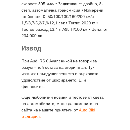
скорост: 305 км/ч • Задвижване: двойно, 8-
степ. автоматична трансмисия • Измерени
стойности: 0–50/100/130/160/200 км/ч
1,5/3,7/5,2/7,9/12,1 сек • Тегло: 2029 кг •
Тестов разход 13,4 л А98 Н/100 км • Цена: от
234 000 лв.
Извод
При Audi RS 6 Avant никой не говори за
разум – той остава на втори план. Тук
изпъкват въодушевлението и върховото
удоволствие от шофирането. Е, и
финансите…
Още любопитни новини и тестове от света
на автомобилите, може да намерите на
сайта на нашите приятели от
Auto Bild
България.