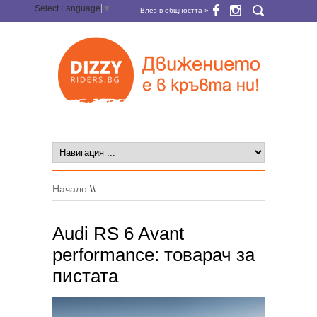
Select Language
▼
Влез в общността »
Начало
\\
Audi RS 6 Avant
performance: товарач за
пистата