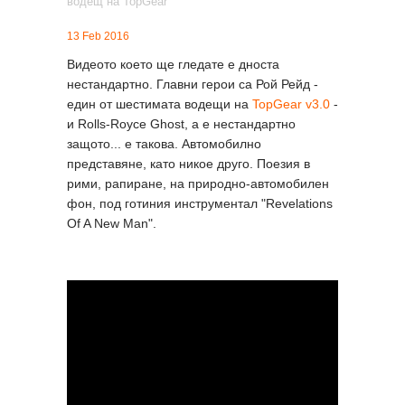
13 Feb 2016
Видеото което ще гледате е дноста
нестандартно. Главни герои са Рой Рейд -
един от шестимата водещи на
TopGear v3.0
-
и Rolls-Royce Ghost, a е нестандартно
защото... е такова. Автомобилно
представяне, като никое друго. Поезия в
рими, рапиране, на природно-автомобилен
фон, под готиния инструментал "Revelations
Of A New Man".