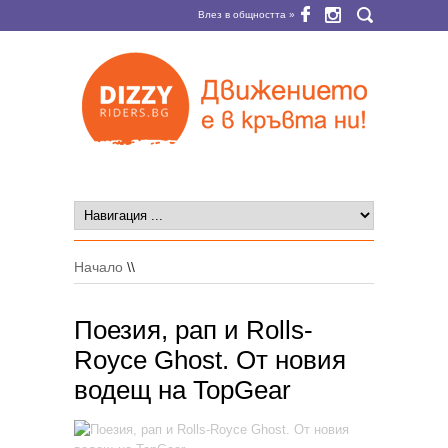
Влез в общността »
Начало
\\
Поезия, рап и Rolls-
Royce Ghost. От новия
водещ на TopGear