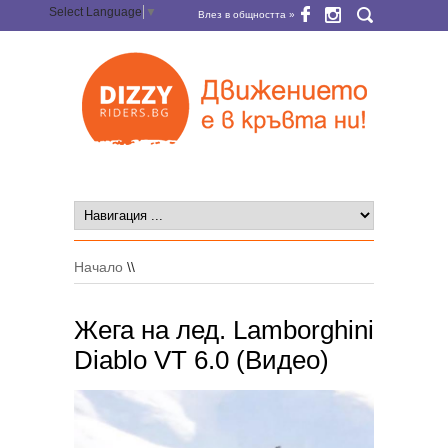
Select Language
▼
Влез в общността »
Начало
\\
Жега на лед. Lamborghini
Diablo VT 6.0 (Видео)