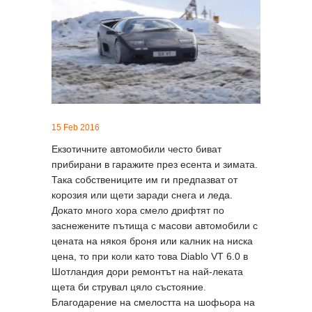
15 Feb 2016
Екзотичните автомобили често биват
прибирани в гаражите през есента и зимата.
Така собствениците им ги предпазват от
корозия или щети заради снега и леда.
Докато много хора смело дрифтят по
заснежените пътища с масови автомобили с
цената на някоя броня или калник на ниска
цена, то при коли като това Diablo VT 6.0 в
Шотландия дори ремонтът на най-леката
щета би струвал цяло състояние.
Благодарение на смелостта на шофьора на