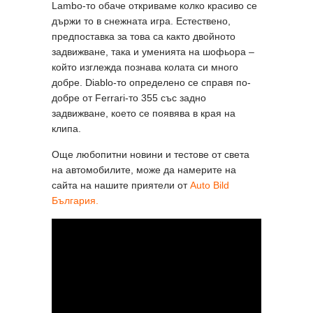
Lambo-то обаче откриваме колко красиво се
държи то в снежната игра. Естествено,
предпоставка за това са както двойното
задвижване, така и уменията на шофьора –
който изглежда познава колата си много
добре. Diablo-то определено се справя по-
добре от Ferrari-то 355 със задно
задвижване, което се появява в края на
клипа.
Още любопитни новини и тестове от света
на автомобилите, може да намерите на
сайта на нашите приятели от
Auto Bild
България.