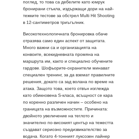
поглед, то това са дебелите като юмрук
бронирани стъкла, издържащи дори на най-
тежките тестове за обстрел Multi Hit Shooting
в 12-сантиметров триъгълник.
Високотехнологичната бронировка обаче
отразява само един аспект от защитата.
Много важни са и организацията на
конвоите, всекидневната промяна на
маршрута им, както и специално обучените
гардове. Шофьорите-охранители минават
специален тренинг, за да вземат правилните
решения, докато са зад волана по време на
атака. Защото това, което отвън изглежда
като обикновена S-класа, всъщност се кара
по коренно различен начин – особено на
границата на възможностите. Причината:
двойното увеличение на теглото и
значително по-високият център на тежестта
създават сериозно предизвикателство за
водача. Когато 4-тонният луксозен лайнер