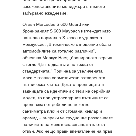
високопоставените мениджъри в тяхното
забързано ежедневие.
Отвън Mercedes S 600 Guard или
бронираният S 600 Maybach изглеждат като
напълно нормална S-класа с удължено
междуосие. „В техническо отношение обаче
автомобилите са тотално различни”,
обяснява Маркус Наст, „бронираната версия
с тегло 4,5 т е два пъти по-тежка от
стандартната.” Причина за увеличената
маса е главно херметически затворената
пътническа клетка. Докато предницата и
задницата са идентични с тези на серийния
модел, то при ултрасигурния пътниците се
предпазват от дебели по няколко
сантиметра плочи от стомана, кевлар и
арамид – въпреки че трудно ще разпознаете
наличието на животоспасяващата клетка
отвън. Ако нещо прави впечатление на пръв