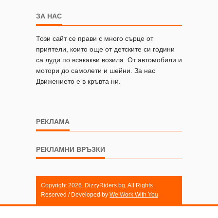
ЗА НАС
Този сайт се прави с много сърце от
приятели, които още от детските си години
са луди по всякакви возила. От автомобили и
мотори до самолети и шейни. За нас
Движението е в кръвта ни.
РЕКЛАМА
РЕКЛАМНИ ВРЪЗКИ
Copyright 2026. DizzyRiders.bg. All Rights
Reserved / Developed by
We Work With You