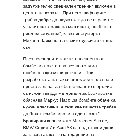
задължително специален тренинг, включен в
цената на колата. „При него шофьорите
трябва добре да научат как да се справят с
увеличената маса на машината, особено в
рискови ситуации”, казва инстукторът
Михаел Вайкопф на своите курсисти от цял
свят.
През последните години опасността от
бомбени атаки става все по-голяма –
особено в кризисни региони. „При
разработката на такъв автомобил това не е
проста задача. За обстрелването с оръжие
са нужни твърди материали за бронировка”,
обяснява Маркус Наст, „за бомбите обаче са
нужни еластични. А тези две качества трябва
да бъдат комбинирани в един пакет.”
Бронирани колоси като Mercedes S-клас,
BMW Серия 7 и Audi A8 са подготвени дори
за газова атака – благодарение на