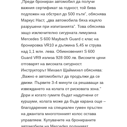
„Преди брониран автомобил да получи
важния сертификат за годност, той бива
подложен на обстрел до 500 пъти”, обяснява
Маркус Наст, „два автомобила бяха изцяло
разрушени при изпитанията”. Това обяснява
защо изключително сигурната лимузина
Mercedes S 600 Maybach Guard с клас на
бронировка VR10 и дължина 5,45 м струва
над 1,1 млн. лева. Обикновеният S 600
Guard VR9 излиза 928 000 лв. Високите цени
отговарят на високата сигурност.
Инструкторът Михаел Щаймихел обяснява:
„Важно е автомобилът да продължи да се
движи. Първите 3-4 минути са решаващи за
извеждането на колата от рисковата зона.”
Дори и когато гумите бъдат надупчени от
куршуми, колата може да бъде карана още –
благодарение на специален гумен пръстен
на джантата многотонният колос остава
управляем. Купувачите на бронираните
автомобили на Mercedes получават