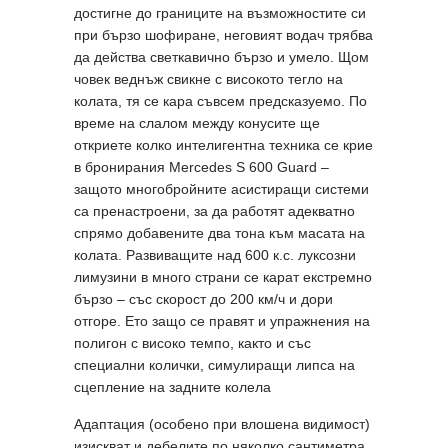
достигне до границите на възможностите си
при бързо шофиране, неговият водач трябва
да действа светкавично бързо и умело. Щом
човек веднъж свикне с високото тегло на
колата, тя се кара съвсем предсказуемо. По
време на слалом между конусите ще
откриете колко интелигентна техника се крие
в бронирания Mercedes S 600 Guard –
защото многобройните асистиращи системи
са пренастроени, за да работят адекватно
спрямо добавените два тона към масата на
колата. Развиващите над 600 к.с. луксозни
лимузини в много страни се карат екстремно
бързо – със скорост до 200 км/ч и дори
отгоре. Ето защо се правят и упражнения на
полигон с високо темпо, както и със
специални колички, симулиращи липса на
сцепление на задните колела
Адаптация (особено при влошена видимост)
изискват и дебелите по няколко сантиметра