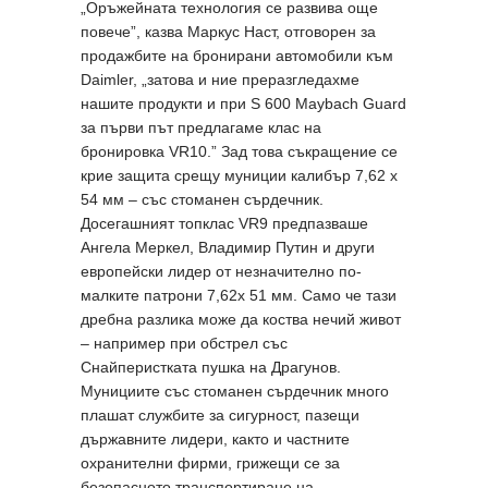
„Оръжейната технология се развива още
повече”, казва Маркус Наст, отговорен за
продажбите на бронирани автомобили към
Daimler, „затова и ние преразгледахме
нашите продукти и при S 600 Maybach Guard
за първи път предлагаме клас на
бронировка VR10.” Зад това съкращение се
крие защита срещу муниции калибър 7,62 х
54 мм – със стоманен сърдечник.
Досегашният топклас VR9 предпазваше
Ангела Меркел, Владимир Путин и други
европейски лидер от незначително по-
малките патрони 7,62x 51 мм. Само че тази
дребна разлика може да коства нечий живот
– например при обстрел със
Снайперистката пушка на Драгунов.
Мунициите със стоманен сърдечник много
плашат службите за сигурност, пазещи
държавните лидери, както и частните
охранителни фирми, грижещи се за
безопасното транспортиране на