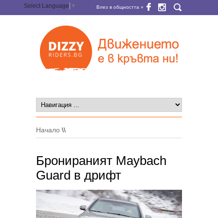
Select Language
▼
Влез в общността »
Начало
\\
Бронираният Maybach
Guard в дрифт