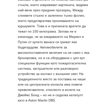
стъкла, които изкривяват картината, видима
най-вече през предния прозорец. Между
слоевете стъкло е залепено тънко фолио,
което предотвратява проникването на
куршумите. Това е и причината вратите да
тежат по 150 килограма. Затова не е
изненада, че за изкарването на Меркел и
Путин от купето винаги се грижат яки
бодигардове. Автомобилите за
високопоставените величия са не само с яка
бронировка, но и са оборудвани с цял куп
специални функции като пожарогасителна
система, заглушители или разговорно
устройство за контакт с външния свят. На
традиционното място за поставка на чаши
или на централната конзола има повече
превключватели, отколкото в колите на
Джеймс Бонд – но не и седалка катапулт
като в Aston Martin DB5.