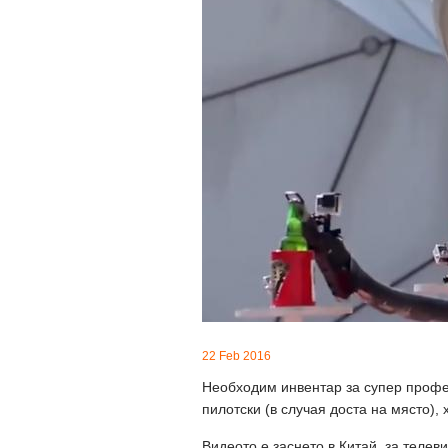
22 Feb 2016
Необходим инвентар за супер профе
пилотски (в случая доста на място), 
Видеото е заснето в Китай, за телев