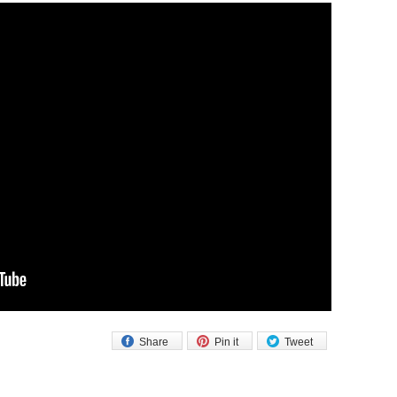
Share
Pin it
Tweet