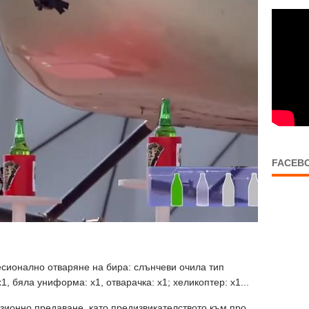
FACEB
сионално отваряне на бира: слънчеви очила тип
x1, бяла униформа: x1, отварачка: x1; хеликоптер: x1...
изионно предаване, като предизвикателството към про