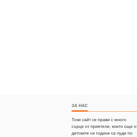
ЗА НАС
Този сайт се прави с много
сърце от приятели, които още о
детските си години са луди по