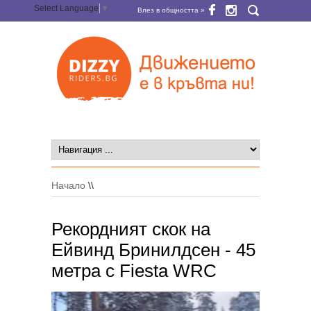
Select Language
▼
Влез в общността »
Начало
\\
Рекордният скок на
Ейвинд Бринилдсен - 45
метра с Fiesta WRC