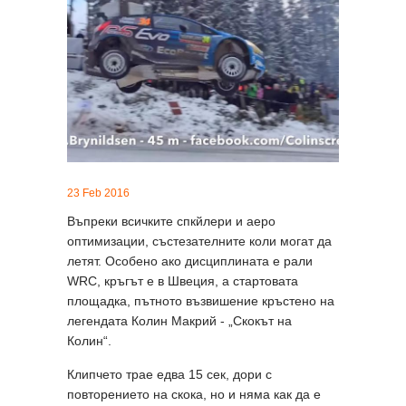
23 Feb 2016
Въпреки всичките спкйлери и аеро
оптимизации, състезателните коли могат да
летят. Особено ако дисциплината е рали
WRC, кръгът е
в
Швеция, а стартовата
площадка, пътното възвишение кръстено на
легендата Колин Макрий - „Скокът на
Колин“.
Клипчето трае едва 15 сек, дори с
повторението на скока, но и няма как да е