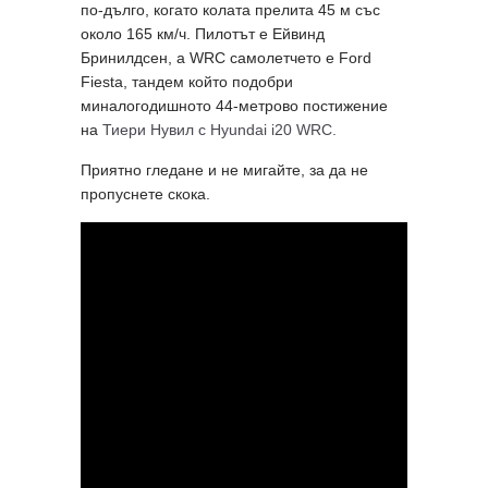
по-дълго, когато колата прелита 45 м със
около 165 км/ч. Пилотът е Ейвинд
Бринилдсен, а WRC самолетчето e Ford
Fiesta, тандем който подобри
миналогодишното 44-метрово постижение
на
Тиери Нувил с Hyundai i20 WRC.
Приятно гледане и не мигайте, за да не
пропуснете скока.