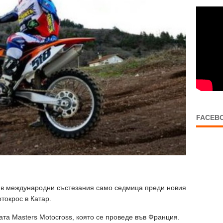
FACEB
и в международни състезания само седмица преди новия
токрос в Катар.
ата Masters Motocross, която се проведе във Франция.