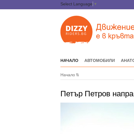
Select Language
▼
НАЧАЛО
АВТОМОБИЛИ
АНАТ
Начало
\\
Петър Петров направ