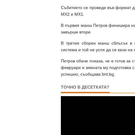
Събитието се проведе във формат д
МХ2 и МХ1.
В първия манш Петров финишира на 
завърши втори.
В третия сборен манш сблъсък в 
система и той не успя да се качи на
Петров обаче показа, че е готов за 
февруари и зимната му подготовка с
успешно, съобщава bnt.bg.
ТОЧНО В ДЕСЕТКАТА?