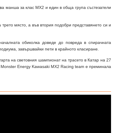
ва манша за клас МХ2 и един в обща група състезатели
трето място, а във втория подобри представянето си и
началната обиколка доведе до повреда в спирачната
 подиума, завършвайки пети в крайното класиране.
старта на световния шампионат на трасето в Катар на 27
 Monster Energy Kawasaki MX2 Racing team е преминала