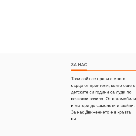
ЗА НАС
Този сайт се прави с много
сърце от приятели, които още о
детските си години са луди по
всякакви возила. От автомобили
и мотори до самолети и шейни.
За нас Движението е в кръвта
ни.