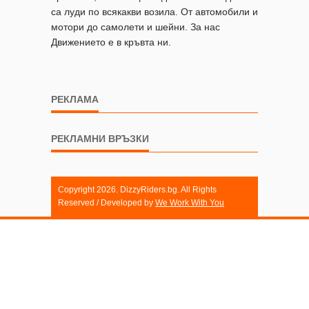
са луди по всякакви возила. От автомобили и
мотори до самолети и шейни. За нас
Движението е в кръвта ни.
РЕКЛАМА
РЕКЛАМНИ ВРЪЗКИ
Copyright 2026. DizzyRiders.bg. All Rights
Reserved / Developed by
We Work With You