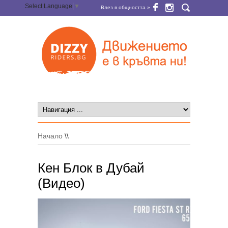
Select Language
▼
Влез в общността »
Начало
\\
Кен Блок в Дубай
(Видео)