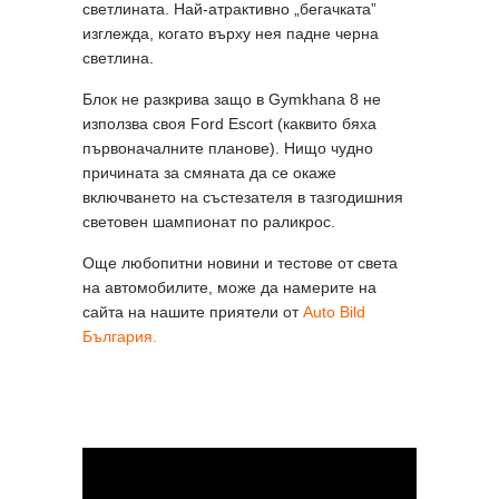
светлината. Най-атрактивно „бегачката”
изглежда, когато върху нея падне черна
светлина.
Блок не разкрива защо в Gymkhana 8 не
използва своя Ford Escort (каквито бяха
първоначалните планове). Нищо чудно
причината за смяната да се окаже
включването на състезателя в тазгодишния
световен шампионат по раликрос.
Още любопитни новини и тестове от света
на автомобилите, може да намерите на
сайта на нашите приятели от
Auto Bild
България.