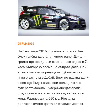
26 Feb 2016
На 1-ви март 2016 г. почитателите на Кен
Блок трябва да станат много рано. Дрифт-
кралят ще представи своето ново видео в 7
часа българско време на същата дата. Най-
новата част от поредицата с убийство на
гуми е заснета в Дубай. Блок не издава дали
в нея ще бъдат включени полицейските
суперавтомобили. Американецът обаче
представя новата визия на служебната си
кола. Развиващата 650 к.с. Fiesta за
раликрос сменя цвета си в зависимост от