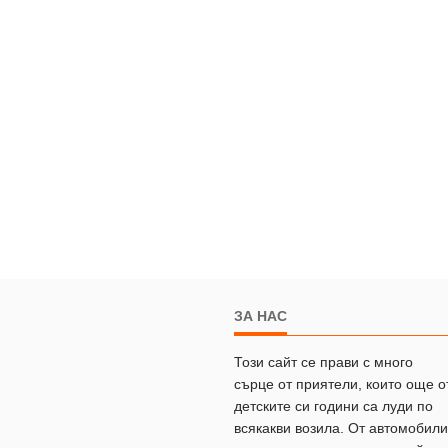
ЗА НАС
Този сайт се прави с много
сърце от приятели, които още о
детските си години са луди по
всякакви возила. От автомобили