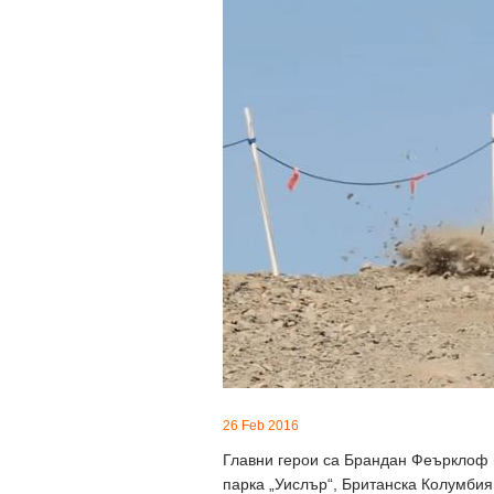
26 Feb 2016
Главни герои са Брандан Феърклоф и 
парка „Уислър“, Британска Колумбия