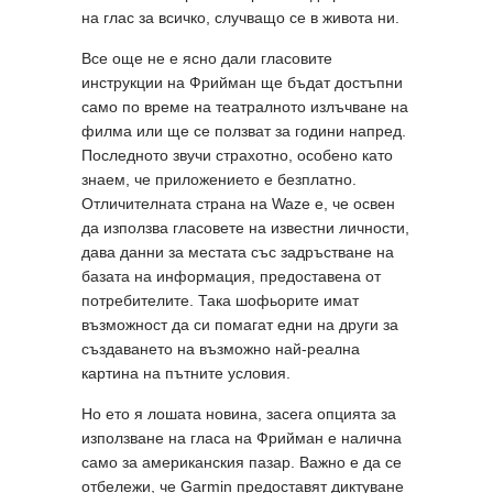
на глас за всичко, случващо се в живота ни.
Все още не е ясно дали гласовите
инструкции на Фрийман ще бъдат достъпни
само по време на театралното излъчване на
филма или ще се ползват за години напред.
Последното звучи страхотно, особено като
знаем, че приложението е безплатно.
Отличителната страна на Waze е, че освен
да използва гласовете на известни личности,
дава данни за местата със задръстване на
базата на информация, предоставена от
потребителите. Така шофьорите имат
възможност да си помагат едни на други за
създаването на възможно най-реална
картина на пътните условия.
Но ето я лошата новина, засега опцията за
използване на гласа на Фрийман е налична
само за американския пазар. Важно е да се
отбележи, че Garmin предоставят диктуване