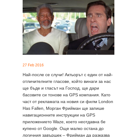
27 Feb 2016
Най-после се случи! Актьорът с един от най-
отличителните гласове, който винаги за нас
ще бъде и гласът на Господ, ще дари
басовите си тонове на GPS компания. Като
част от рекламата на новия си филм London
Has Fallen, Морган Фрийман ще запише
навигационните инструкции на GPS
приложението Waze, което неотдавна бе
купено от Google. Още малко остана до
логичния завършек – Фрийман да разказва