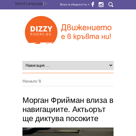
Select Language
▼
Влез в общността »
Начало
\\
Морган Фрийман влиза в
навигациите. Актьорът
ще диктува посоките