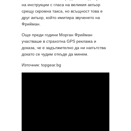
на инструкции с гласа на великия актьор
срещу скромна такса, но всъщност това е
друг актьор, който имитира звученето на
Фрийман.
Още преди години Морган Фрийман
участваше в страхотна GPS реклама и
доказа, че е задължително да ни напътства
докато се чудим откъде да минем.
Източник: topgear.bg