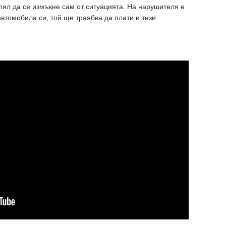
спял да се измъкне сам от ситуацията. На нарушителя е
втомобила си, той ще траябва да плати и тези