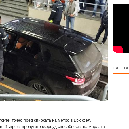
FACEB
сите, точно пред спирката на метро в Брюксел,
ии. Въпреки прочутите офроуд способности на марлата