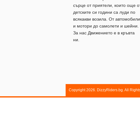
сърце от приятели, които още о
детските си години са луди по
всякакви возила. От автомобили
и мотори до самолети и шейни.
За нас Движението е в кръвта
ни.
Copyright 2026. DizzyRiders.bg. All Righ