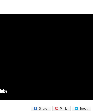
Share
Pin it
Tweet