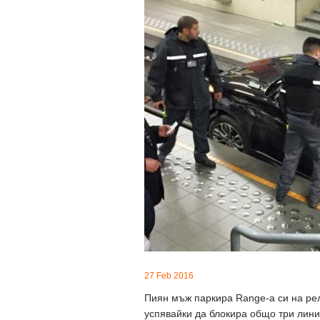
27 Feb 2016
Пиян мъж паркира Range-а си на рел
успявайки да блокира общо три лин