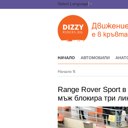
Select Language
▼
НАЧАЛО
АВТОМОБИЛИ
АНАТ
Начало
\\
Range Rover Sport в
мъж блокира три ли